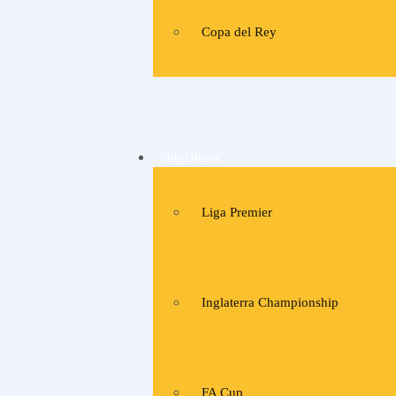
Copa del Rey
Inglaterra
Liga Premier
Inglaterra Championship
FA Cup