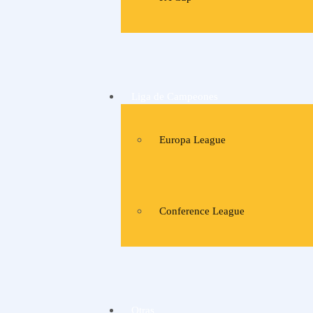
Liga de Campeones
Europa League
Conference League
Otras