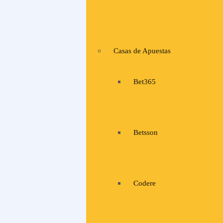
Casas de Apuestas
Bet365
Betsson
Codere