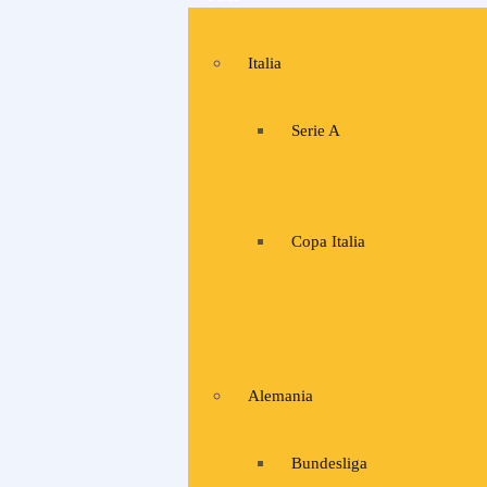
Italia
Serie A
Copa Italia
Alemania
Bundesliga