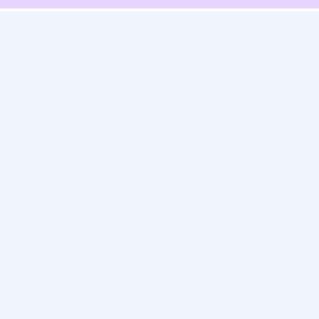
 consejos de apuestas