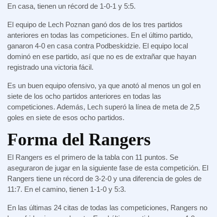
En casa, tienen un récord de 1-0-1 y 5:5.
El equipo de Lech Poznan ganó dos de los tres partidos
anteriores en todas las competiciones. En el último partido,
ganaron 4-0 en casa contra Podbeskidzie. El equipo local
dominó en ese partido, así que no es de extrañar que hayan
registrado una victoria fácil.
Es un buen equipo ofensivo, ya que anotó al menos un gol en
siete de los ocho partidos anteriores en todas las
competiciones. Además, Lech superó la línea de meta de 2,5
goles en siete de esos ocho partidos.
Forma del Rangers
El Rangers es el primero de la tabla con 11 puntos. Se
aseguraron de jugar en la siguiente fase de esta competición. El
Rangers tiene un récord de 3-2-0 y una diferencia de goles de
11:7. En el camino, tienen 1-1-0 y 5:3.
En las últimas 24 citas de todas las competiciones, Rangers no