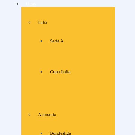
Otras
Italia
Serie A
Copa Italia
Alemania
Bundesliga