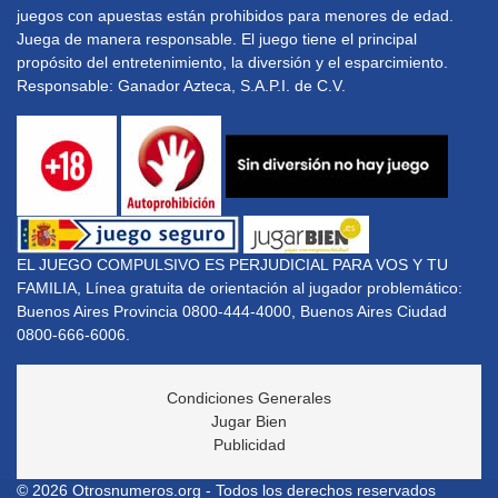
juegos con apuestas están prohibidos para menores de edad.
Juega de manera responsable. El juego tiene el principal
propósito del entretenimiento, la diversión y el esparcimiento.
Responsable: Ganador Azteca, S.A.P.I. de C.V.
EL JUEGO COMPULSIVO ES PERJUDICIAL PARA VOS Y TU
FAMILIA, Línea gratuita de orientación al jugador problemático:
Buenos Aires Provincia 0800-444-4000, Buenos Aires Ciudad
0800-666-6006.
Condiciones Generales
Jugar Bien
Publicidad
© 2026 Otrosnumeros.org - Todos los derechos reservados