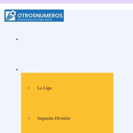
La mejor web de
Pronósticos de fútbol
Inicio
y consejos de apuestas
de expertos
España
La Liga
Segunda División