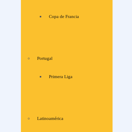
Copa de Francia
Portugal
Primera Liga
Latinoamérica