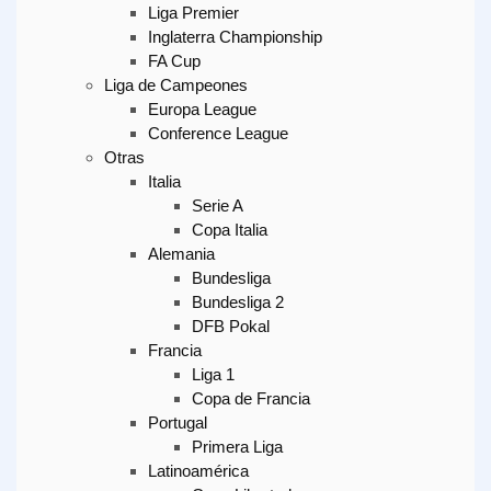
Liga Premier
Inglaterra Championship
FA Cup
Liga de Campeones
Europa League
Conference League
Otras
Italia
Serie A
Copa Italia
Alemania
Bundesliga
Bundesliga 2
DFB Pokal
Francia
Liga 1
Copa de Francia
Portugal
Primera Liga
Latinoamérica