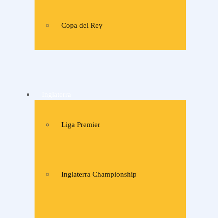
Copa del Rey
Inglaterra
Liga Premier
Inglaterra Championship