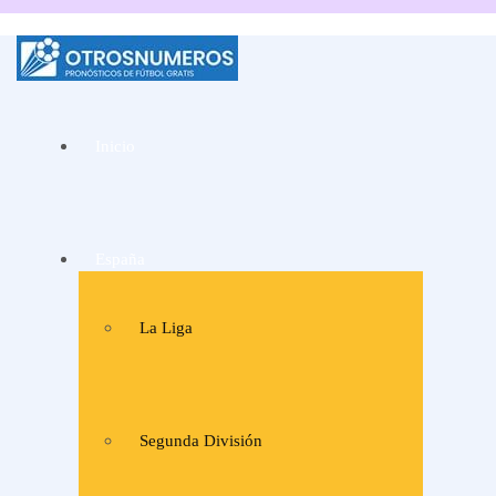
La mejor web de
Pronósticos de fútbol
Inicio
y consejos de apuestas
de expertos
España
La Liga
Segunda División