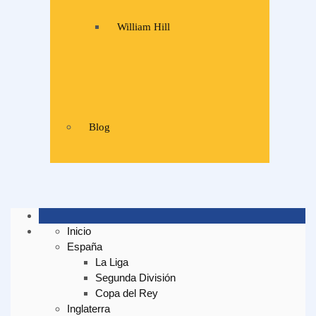
William Hill
Blog
Inicio
España
La Liga
Segunda División
Copa del Rey
Inglaterra