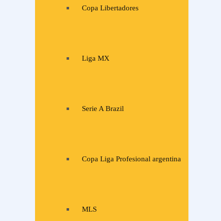
Copa Libertadores
Liga MX
Serie A Brazil
Copa Liga Profesional argentina
MLS