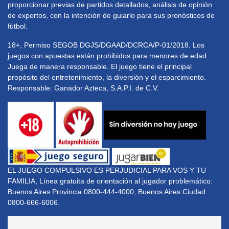
proporcionar previas de partidos detallados, análisis de opinión
de expertos, con la intención de guiarlo para sus pronósticos de
fútbol.
18+, Permiso SEGOB DGJS/DGAAD/DCRCA/P-01/2018. Los
juegos con apuestas están prohibidos para menores de edad.
Juega de manera responsable. El juego tiene el principal
propósito del entretenimiento, la diversión y el esparcimiento.
Responsable: Ganador Azteca, S.A.P.I. de C.V.
EL JUEGO COMPULSIVO ES PERJUDICIAL PARA VOS Y TU
FAMILIA, Línea gratuita de orientación al jugador problemático:
Buenos Aires Provincia 0800-444-4000, Buenos Aires Ciudad
0800-666-6006.