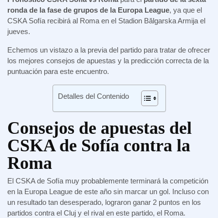
ronda de la fase de grupos de la Europa League
, ya que el
CSKA Sofía recibirá al Roma en el Stadion Bălgarska Armija el
jueves.
Echemos un vistazo a la previa del partido para tratar de ofrecer
los mejores consejos de apuestas y la predicción correcta de la
puntuación para este encuentro.
Detalles del Contenido
Consejos de apuestas del
CSKA de Sofía contra la
Roma
El CSKA de Sofía muy probablemente terminará la competición
en la Europa League de este año sin marcar un gol. Incluso con
un resultado tan desesperado, lograron ganar 2 puntos en los
partidos contra el Cluj y el rival en este partido, el Roma.