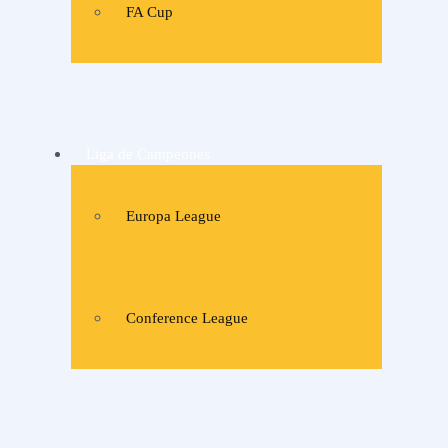
FA Cup
Liga de Campeones
Europa League
Conference League