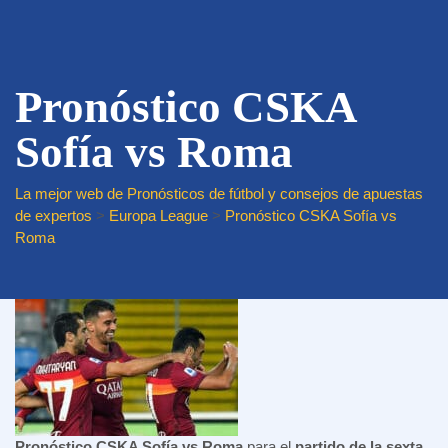
Pronóstico CSKA
Sofía vs Roma
La mejor web de Pronósticos de fútbol y consejos de apuestas
de expertos
>
Europa League
>
Pronóstico CSKA Sofía vs
Roma
Pronóstico CSKA Sofía vs Roma
para el
partido de la sexta