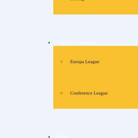
Liga de Campeones
Europa League
Conference League
Otras