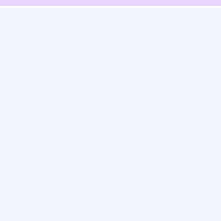
 consejos de apuestas