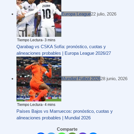
Europa League
22 julio, 2026
Qarabag vs CSKA Sofía: pronóstico, cuotas y
alineaciones probables | Europa League 2026/27
Mundial Futbol 2026
28 junio, 2026
Países Bajos vs Marruecos: pronóstico, cuotas y
alineaciones probables | Mundial 2026
Comparte