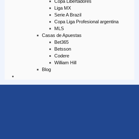
Copa Libertadores
Liga MX
Serie A Brazil
Copa Liga Profesional argentina
MLS
Casas de Apuestas
Bet365
Betsson
Codere
William Hill
Blog