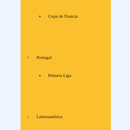
Copa de Francia
Portugal
Primera Liga
Latinoamérica