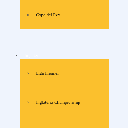
Copa del Rey
Inglaterra
Liga Premier
Inglaterra Championship