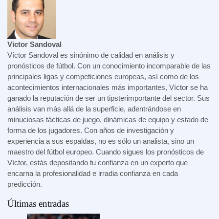
Victor Sandoval
Víctor Sandoval es sinónimo de calidad en análisis y
pronósticos de fútbol. Con un conocimiento incomparable de las
principales ligas y competiciones europeas, así como de los
acontecimientos internacionales más importantes, Víctor se ha
ganado la reputación de ser un tipsterimportante del sector. Sus
análisis van más allá de la superficie, adentrándose en
minuciosas tácticas de juego, dinámicas de equipo y estado de
forma de los jugadores. Con años de investigación y
experiencia a sus espaldas, no es sólo un analista, sino un
maestro del fútbol europeo. Cuando sigues los pronósticos de
Víctor, estás depositando tu confianza en un experto que
encarna la profesionalidad e irradia confianza en cada
predicción.
Últimas entradas