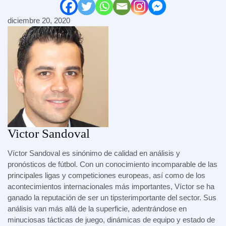
diciembre 20, 2020
Victor Sandoval
Víctor Sandoval es sinónimo de calidad en análisis y
pronósticos de fútbol. Con un conocimiento incomparable de las
principales ligas y competiciones europeas, así como de los
acontecimientos internacionales más importantes, Víctor se ha
ganado la reputación de ser un tipsterimportante del sector. Sus
análisis van más allá de la superficie, adentrándose en
minuciosas tácticas de juego, dinámicas de equipo y estado de