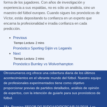
forma de los jugadores. Con años de investigación y
experiencia a sus espaldas, no es sólo un analista, sino un
maestro del fútbol europeo. Cuando sigues los pronósticos de
Víctor, estás depositando tu confianza en un experto que
encarna la profesionalidad e irradia confianza en cada
predicción.
Previous
Pronóstico Sporting Gijón vs Leganés
Next
Pronóstico Burnley vs Wolverhampton
Otrosnumeros.org ofrece una cobertura diaria de los últimos
acontecimientos en el vibrante mundo del fútbol. Nuestro equipo
de profesionales experimentados tiene como objetivo
proporcionar previas de partidos detallados, análisis de opinión
de expertos, con la intención de guiarlo para sus pronósticos de
fútbol.
18+, Permiso SEGOB DGJS/DGAAD/DCRCA/P-01/2018. Los