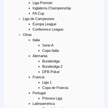
Liga Premier
Inglaterra Championship
FA Cup
Liga de Campeones
Europa League
Conference League
Otras
Italia
Serie A
Copa Italia
Alemania
Bundesliga
Bundesliga 2
DFB Pokal
Francia
Liga 1
Copa de Francia
Portugal
Primera Liga
Latinoamérica