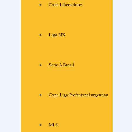
Copa Libertadores
Liga MX
Serie A Brazil
Copa Liga Profesional argentina
MLS