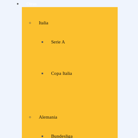
Otras
Italia
Serie A
Copa Italia
Alemania
Bundesliga