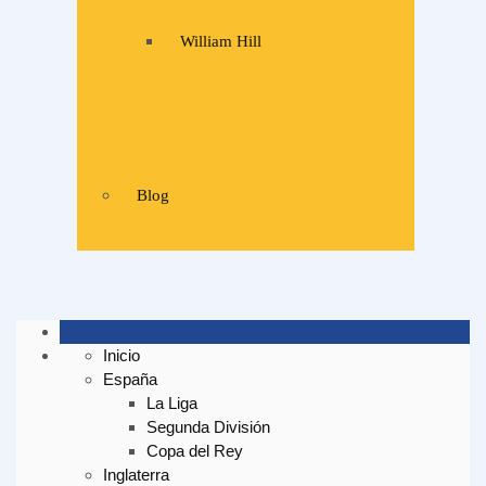
William Hill
Blog
Inicio
España
La Liga
Segunda División
Copa del Rey
Inglaterra