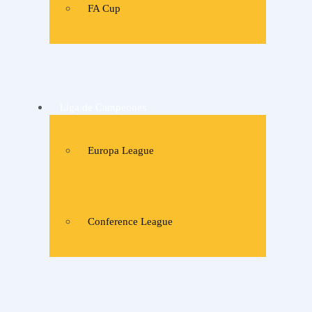
FA Cup
Liga de Campeones
Europa League
Conference League