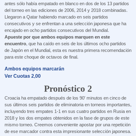
antes sólo había empatado en blanco en dos de los 13 partidos
del torneo en las ediciones de 2006, 2014 y 2018 combinadas.
Llegaron a Qatar habiendo marcado en seis partidos
consecutivos y se enfrentan a una selección japonesa que ha
encajado en ocho partidos consecutivos del Mundial.
Apueste por que ambos equipos marquen en este
encuentro
, que ha caído en seis de los últimos ocho partidos
de Japón en el Mundial, esta es nuestra primera recomendación
para este choque de octavos de final.
Ambos equipos marcarán
Ver Cuotas 2,00
Pronóstico 2
Croacia ha empatado después de los 90′ minutos en cinco de
sus últimos seis partidos de eliminatoria en torneos importantes,
incluyendo tres empates 1-1 en sus cuatro partidos en Rusia en
2018 y los dos empates obtenidos en la fase de grupos de este
mismo torneo. Creemos conveniente apostar por una repetición
de ese marcador contra esta impresionante selección japonesa.