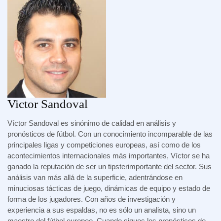
Victor Sandoval
Víctor Sandoval es sinónimo de calidad en análisis y
pronósticos de fútbol. Con un conocimiento incomparable de las
principales ligas y competiciones europeas, así como de los
acontecimientos internacionales más importantes, Víctor se ha
ganado la reputación de ser un tipsterimportante del sector. Sus
análisis van más allá de la superficie, adentrándose en
minuciosas tácticas de juego, dinámicas de equipo y estado de
forma de los jugadores. Con años de investigación y
experiencia a sus espaldas, no es sólo un analista, sino un
maestro del fútbol europeo. Cuando sigues los pronósticos de