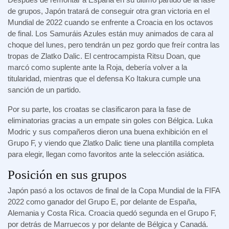
de grupos, Japón tratará de conseguir otra gran victoria en el
Mundial de 2022 cuando se enfrente a Croacia en los octavos
de final. Los Samuráis Azules están muy animados de cara al
choque del lunes, pero tendrán un pez gordo que freír contra las
tropas de Zlatko Dalic. El centrocampista Ritsu Doan, que
marcó como suplente ante la Roja, debería volver a la
titularidad, mientras que el defensa Ko Itakura cumple una
sanción de un partido.
Por su parte, los croatas se clasificaron para la fase de
eliminatorias gracias a un empate sin goles con Bélgica. Luka
Modric y sus compañeros dieron una buena exhibición en el
Grupo F, y viendo que Zlatko Dalic tiene una plantilla completa
para elegir, llegan como favoritos ante la selección asiática.
Posición en sus grupos
Japón pasó a los octavos de final de la Copa Mundial de la FIFA
2022 como ganador del Grupo E, por delante de España,
Alemania y Costa Rica. Croacia quedó segunda en el Grupo F,
por detrás de Marruecos y por delante de Bélgica y Canadá.