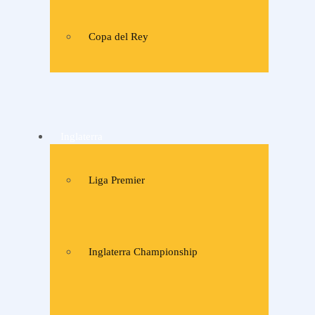
Copa del Rey
Inglaterra
Liga Premier
Inglaterra Championship