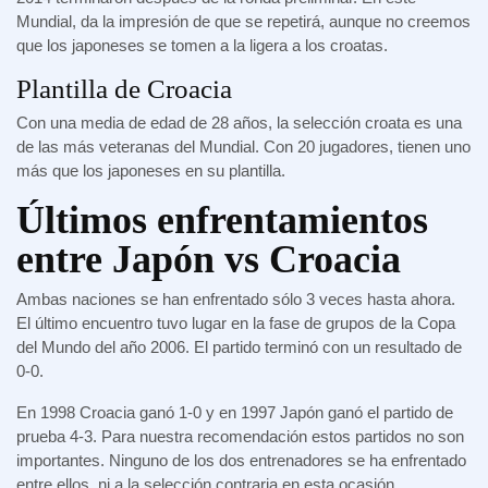
Mundial, da la impresión de que se repetirá, aunque no creemos
que los japoneses se tomen a la ligera a los croatas.
Plantilla de Croacia
Con una media de edad de 28 años, la selección croata es una
de las más veteranas del Mundial. Con 20 jugadores, tienen uno
más que los japoneses en su plantilla.
Últimos enfrentamientos
entre Japón vs Croacia
Ambas naciones se han enfrentado sólo 3 veces hasta ahora.
El último encuentro tuvo lugar en la fase de grupos de la Copa
del Mundo del año 2006. El partido terminó con un resultado de
0-0.
En 1998 Croacia ganó 1-0 y en 1997 Japón ganó el partido de
prueba 4-3. Para nuestra recomendación estos partidos no son
importantes. Ninguno de los dos entrenadores se ha enfrentado
entre ellos, ni a la selección contraria en esta ocasión.