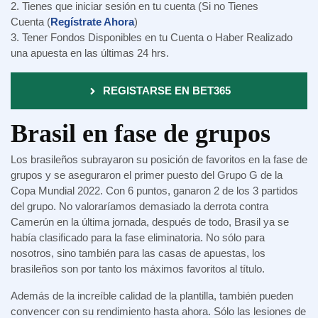
2. Tienes que iniciar sesión en tu cuenta (Si no Tienes
Cuenta (
Regístrate Ahora
)
3. Tener Fondos Disponibles en tu Cuenta o Haber Realizado
una apuesta en las últimas 24 hrs.
REGISTARSE EN BET365
Brasil en fase de grupos
Los brasileños subrayaron su posición de favoritos en la fase de
grupos y se aseguraron el primer puesto del Grupo G de la
Copa Mundial 2022. Con 6 puntos, ganaron 2 de los 3 partidos
del grupo. No valoraríamos demasiado la derrota contra
Camerún en la última jornada, después de todo, Brasil ya se
había clasificado para la fase eliminatoria. No sólo para
nosotros, sino también para las casas de apuestas, los
brasileños son por tanto los máximos favoritos al título.
Además de la increíble calidad de la plantilla, también pueden
convencer con su rendimiento hasta ahora. Sólo las lesiones de