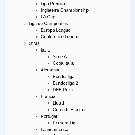
Liga Premier
Inglaterra Championship
FA Cup
Liga de Campeones
Europa League
Conference League
Otras
Italia
Serie A
Copa Italia
Alemania
Bundesliga
Bundesliga 2
DFB Pokal
Francia
Liga 1
Copa de Francia
Portugal
Primera Liga
Latinoamérica