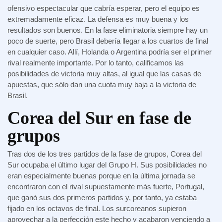
ofensivo espectacular que cabría esperar, pero el equipo es
extremadamente eficaz. La defensa es muy buena y los
resultados son buenos. En la fase eliminatoria siempre hay un
poco de suerte, pero Brasil debería llegar a los cuartos de final
en cualquier caso. Allí, Holanda o Argentina podría ser el primer
rival realmente importante. Por lo tanto, calificamos las
posibilidades de victoria muy altas, al igual que las casas de
apuestas, que sólo dan una cuota muy baja a la victoria de
Brasil.
Corea del Sur en fase de
grupos
Tras dos de los tres partidos de la fase de grupos, Corea del
Sur ocupaba el último lugar del Grupo H. Sus posibilidades no
eran especialmente buenas porque en la última jornada se
encontraron con el rival supuestamente más fuerte, Portugal,
que ganó sus dos primeros partidos y, por tanto, ya estaba
fijado en los octavos de final. Los surcoreanos supieron
aprovechar a la perfección este hecho y acabaron venciendo a