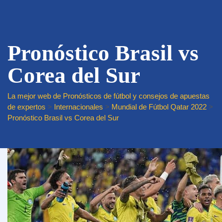
Pronóstico Brasil vs
Corea del Sur
La mejor web de Pronósticos de fútbol y consejos de apuestas
de expertos
>
Internacionales
>
Mundial de Fútbol Qatar 2022
>
Pronóstico Brasil vs Corea del Sur