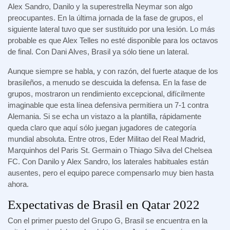
Alex Sandro, Danilo y la superestrella Neymar son algo
preocupantes. En la última jornada de la fase de grupos, el
siguiente lateral tuvo que ser sustituido por una lesión. Lo más
probable es que Alex Telles no esté disponible para los octavos
de final. Con Dani Alves, Brasil ya sólo tiene un lateral.
Aunque siempre se habla, y con razón, del fuerte ataque de los
brasileños, a menudo se descuida la defensa. En la fase de
grupos, mostraron un rendimiento excepcional, difícilmente
imaginable que esta línea defensiva permitiera un 7-1 contra
Alemania. Si se echa un vistazo a la plantilla, rápidamente
queda claro que aquí sólo juegan jugadores de categoría
mundial absoluta. Entre otros, Eder Militao del Real Madrid,
Marquinhos del Paris St. Germain o Thiago Silva del Chelsea
FC. Con Danilo y Alex Sandro, los laterales habituales están
ausentes, pero el equipo parece compensarlo muy bien hasta
ahora.
Expectativas de Brasil en Qatar 2022
Con el primer puesto del Grupo G, Brasil se encuentra en la