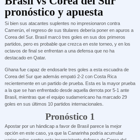
Brasil vs Corea del Sur
pronóstico y apuesta
Si bien sus atacantes suplentes no impresionaron contra
Camerún, el regreso de sus titulares debería poner en apuros a
Corea del Sur. Brasil marcó tres goles en sus dos primeros
partidos, pero es probable que crezca en este torneo, y en los
octavos de final se enfrentan a una defensa que no ha
destacado en Qatar.
Ghana fue capaz de endosarle tres goles a esta escuadra de
Corea del Sur que además empató 2-2 con Costa Rica
recientemente en un partido de prueba. Esta es la mayor prueba
a la que se han enfrentado desde aquella derrota por 5-1 ante
Brasil, mientras que el equipo sudamericano ha marcado 29
goles en sus últimos 10 partidos internacionales.
Pronóstico 1
Apostar por un hándicap a favor de Brasil parece la mejor
opción en este caso, ya que la Canarinha podría acumular
varios goles contra esta inconsistente defensa de Corea del