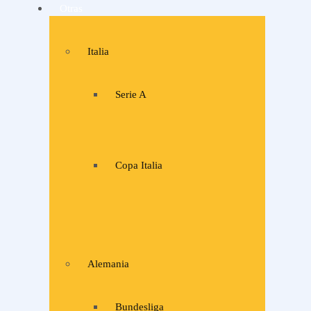
Otras
Italia
Serie A
Copa Italia
Alemania
Bundesliga