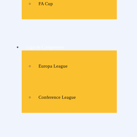
FA Cup
Liga de Campeones
Europa League
Conference League