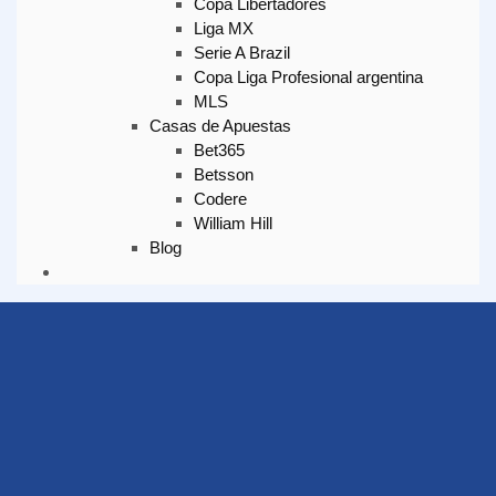
Copa Libertadores
Liga MX
Serie A Brazil
Copa Liga Profesional argentina
MLS
Casas de Apuestas
Bet365
Betsson
Codere
William Hill
Blog