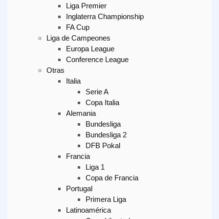
Liga Premier
Inglaterra Championship
FA Cup
Liga de Campeones
Europa League
Conference League
Otras
Italia
Serie A
Copa Italia
Alemania
Bundesliga
Bundesliga 2
DFB Pokal
Francia
Liga 1
Copa de Francia
Portugal
Primera Liga
Latinoamérica