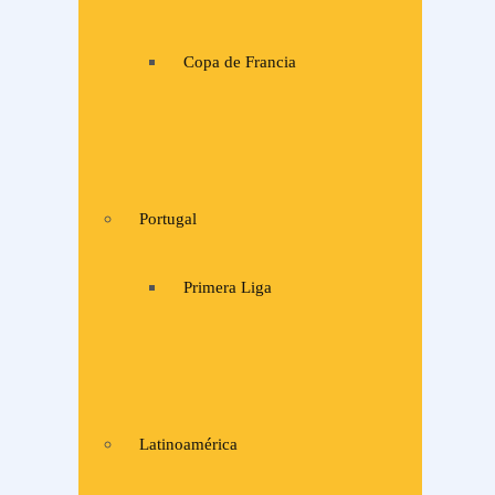
Copa de Francia
Portugal
Primera Liga
Latinoamérica