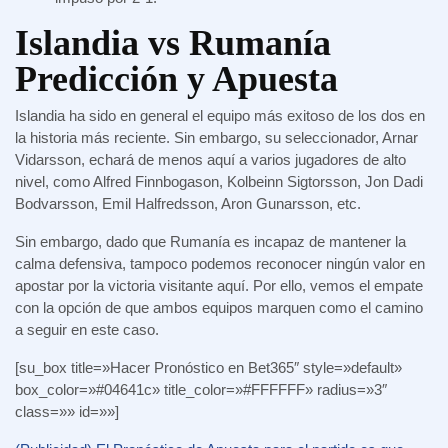
Islandia vs Rumanía
Predicción y Apuesta
Islandia ha sido en general el equipo más exitoso de los dos en
la historia más reciente. Sin embargo, su seleccionador, Arnar
Vidarsson, echará de menos aquí a varios jugadores de alto
nivel, como Alfred Finnbogason, Kolbeinn Sigtorsson, Jon Dadi
Bodvarsson, Emil Halfredsson, Aron Gunarsson, etc.
Sin embargo, dado que Rumanía es incapaz de mantener la
calma defensiva, tampoco podemos reconocer ningún valor en
apostar por la victoria visitante aquí. Por ello, vemos el empate
con la opción de que ambos equipos marquen como el camino
a seguir en este caso.
[su_box title=»Hacer Pronóstico en Bet365″ style=»default»
box_color=»#04641c» title_color=»#FFFFFF» radius=»3″
class=»» id=»»]