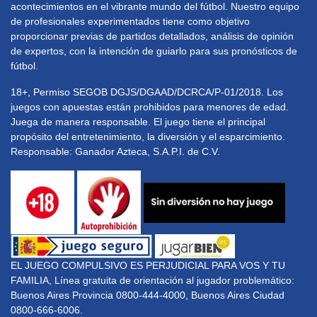
acontecimientos en el vibrante mundo del fútbol. Nuestro equipo
de profesionales experimentados tiene como objetivo
proporcionar previas de partidos detallados, análisis de opinión
de expertos, con la intención de guiarlo para sus pronósticos de
fútbol.
18+, Permiso SEGOB DGJS/DGAAD/DCRCA/P-01/2018. Los
juegos con apuestas están prohibidos para menores de edad.
Juega de manera responsable. El juego tiene el principal
propósito del entretenimiento, la diversión y el esparcimiento.
Responsable: Ganador Azteca, S.A.P.I. de C.V.
EL JUEGO COMPULSIVO ES PERJUDICIAL PARA VOS Y TU
FAMILIA, Línea gratuita de orientación al jugador problemático:
Buenos Aires Provincia 0800-444-4000, Buenos Aires Ciudad
0800-666-6006.