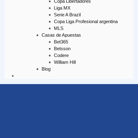
Copa Libertadores
Liga MX
Serie A Brazil
Copa Liga Profesional argentina
MLS
Casas de Apuestas
Bet365
Betsson
Codere
William Hill
Blog