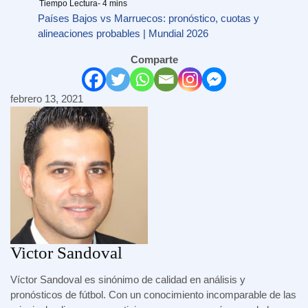
Países Bajos vs Marruecos: pronóstico, cuotas y
alineaciones probables | Mundial 2026
Comparte
febrero 13, 2021
Victor Sandoval
Víctor Sandoval es sinónimo de calidad en análisis y
pronósticos de fútbol. Con un conocimiento incomparable de las