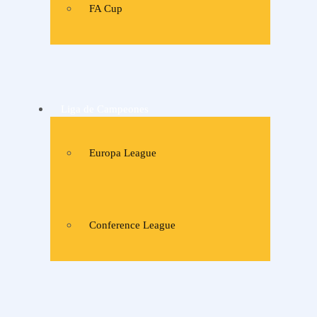
FA Cup
Liga de Campeones
Europa League
Conference League