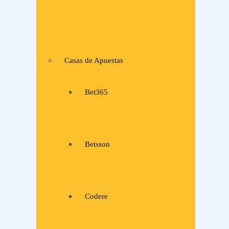
Casas de Apuestas
Bet365
Betsson
Codere