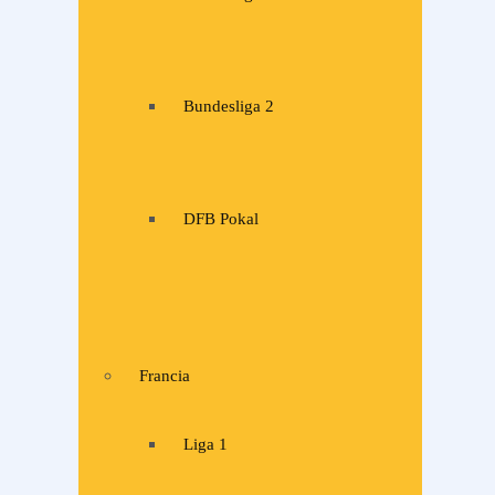
Bundesliga 2
DFB Pokal
Francia
Liga 1