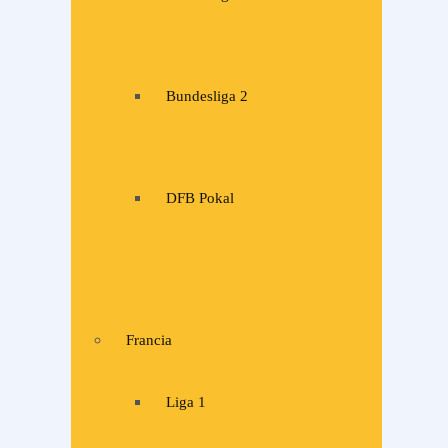
Bundesliga 2
DFB Pokal
Francia
Liga 1