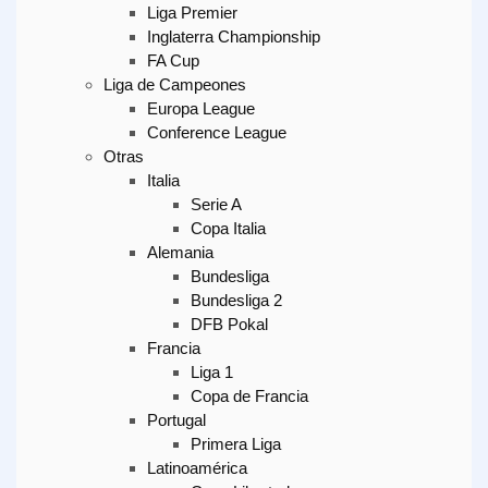
Liga Premier
Inglaterra Championship
FA Cup
Liga de Campeones
Europa League
Conference League
Otras
Italia
Serie A
Copa Italia
Alemania
Bundesliga
Bundesliga 2
DFB Pokal
Francia
Liga 1
Copa de Francia
Portugal
Primera Liga
Latinoamérica