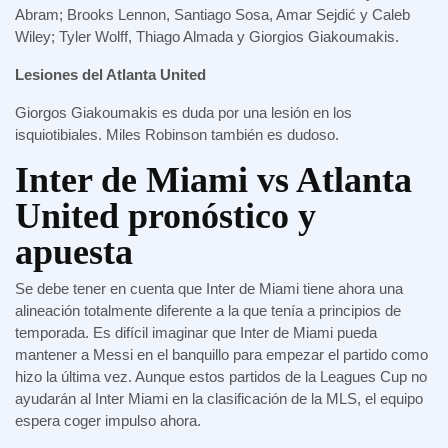
Abram; Brooks Lennon, Santiago Sosa, Amar Sejdić y Caleb
Wiley; Tyler Wolff, Thiago Almada y Giorgios Giakoumakis.
Lesiones del Atlanta United
Giorgos Giakoumakis es duda por una lesión en los
isquiotibiales. Miles Robinson también es dudoso.
Inter de Miami vs Atlanta
United pronóstico y
apuesta
Se debe tener en cuenta que Inter de Miami tiene ahora una
alineación totalmente diferente a la que tenía a principios de
temporada. Es difícil imaginar que Inter de Miami pueda
mantener a Messi en el banquillo para empezar el partido como
hizo la última vez. Aunque estos partidos de la Leagues Cup no
ayudarán al Inter Miami en la clasificación de la MLS, el equipo
espera coger impulso ahora.