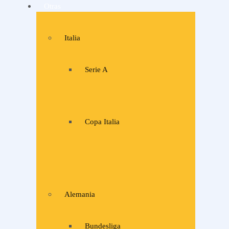
Otras
Italia
Serie A
Copa Italia
Alemania
Bundesliga