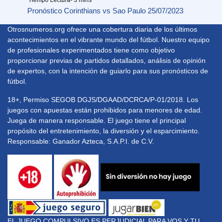
Pronóstico Corinthians vs Sao Paulo 25/07/2023
Otrosnumeros.org ofrece una cobertura diaria de los últimos
acontecimientos en el vibrante mundo del fútbol. Nuestro equipo
de profesionales experimentados tiene como objetivo
proporcionar previas de partidos detallados, análisis de opinión
de expertos, con la intención de guiarlo para sus pronósticos de
fútbol.
18+, Permiso SEGOB DGJS/DGAAD/DCRCA/P-01/2018. Los
juegos con apuestas están prohibidos para menores de edad.
Juega de manera responsable. El juego tiene el principal
propósito del entretenimiento, la diversión y el esparcimiento.
Responsable: Ganador Azteca, S.A.P.I. de C.V.
EL JUEGO COMPULSIVO ES PERJUDICIAL PARA VOS Y TU