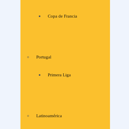
Copa de Francia
Portugal
Primera Liga
Latinoamérica