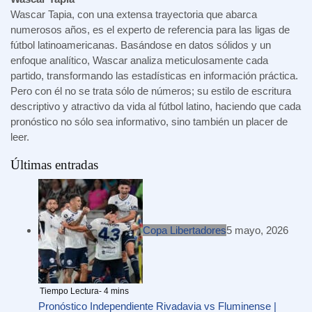
Wascar Tapia, con una extensa trayectoria que abarca
numerosos años, es el experto de referencia para las ligas de
fútbol latinoamericanas. Basándose en datos sólidos y un
enfoque analítico, Wascar analiza meticulosamente cada
partido, transformando las estadísticas en información práctica.
Pero con él no se trata sólo de números; su estilo de escritura
descriptivo y atractivo da vida al fútbol latino, haciendo que cada
pronóstico no sólo sea informativo, sino también un placer de
leer.
Últimas entradas
Copa Libertadores
5 mayo, 2026
Pronóstico Independiente Rivadavia vs Fluminense |