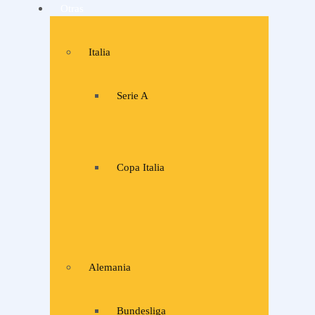
Otras
Italia
Serie A
Copa Italia
Alemania
Bundesliga