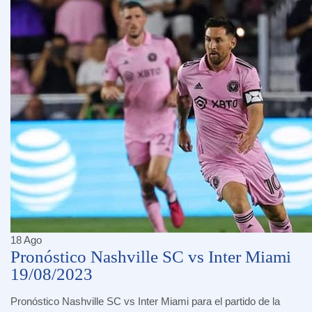
18
Ago
Pronóstico Nashville SC vs Inter Miami
19/08/2023
Pronóstico Nashville SC vs Inter Miami para el partido de la