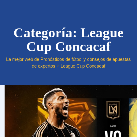
Categoría:
League
Cup Concacaf
La mejor web de Pronósticos de fútbol y consejos de apuestas
de expertos
>
League Cup Concacaf