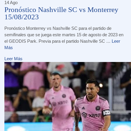
14
Ago
Pronóstico Nashville SC vs Monterrey
15/08/2023
Pronóstico Monterrey vs Nashville SC para el partido de
semifinales que se juega este martes 15 de agosto de 2023 en
el GEODIS Park. Previa para el partido Nashville SC …
Leer
Más
Leer Más