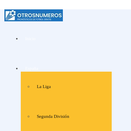
La mejor web de
Pronósticos de fútbol
Inicio
y consejos de apuestas
de expertos
España
La Liga
Segunda División