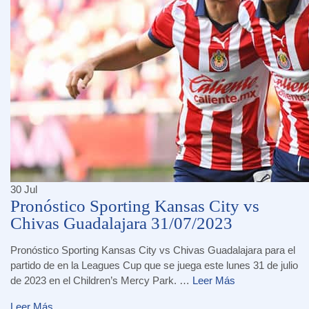
30
Jul
Pronóstico Sporting Kansas City vs
Chivas Guadalajara 31/07/2023
Pronóstico Sporting Kansas City vs Chivas Guadalajara para el
partido de en la Leagues Cup que se juega este lunes 31 de julio
de 2023 en el Children’s Mercy Park. …
Leer Más
Leer Más