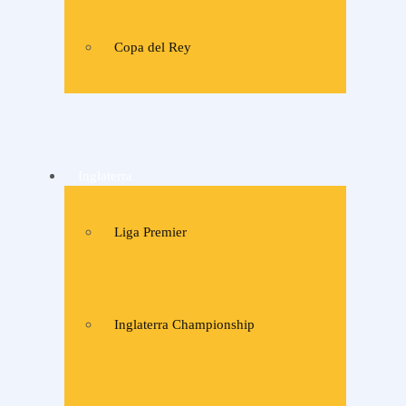
Copa del Rey
Inglaterra
Liga Premier
Inglaterra Championship