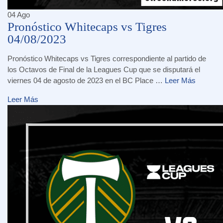
04
Ago
Pronóstico Whitecaps vs Tigres
04/08/2023
Pronóstico Whitecaps vs Tigres correspondiente al partido de
los Octavos de Final de la Leagues Cup que se disputará el
viernes 04 de agosto de 2023 en el BC Place …
Leer Más
Leer Más