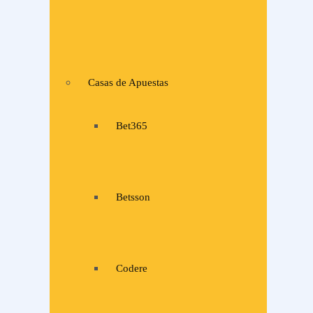
Casas de Apuestas
Bet365
Betsson
Codere