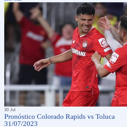
30
Jul
Pronóstico Colorado Rapids vs Toluca
31/07/2023