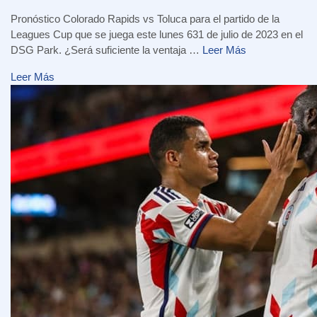
Pronóstico Colorado Rapids vs Toluca para el partido de la
Leagues Cup que se juega este lunes 631 de julio de 2023 en el
DSG Park. ¿Será suficiente la ventaja …
Leer Más
Leer Más