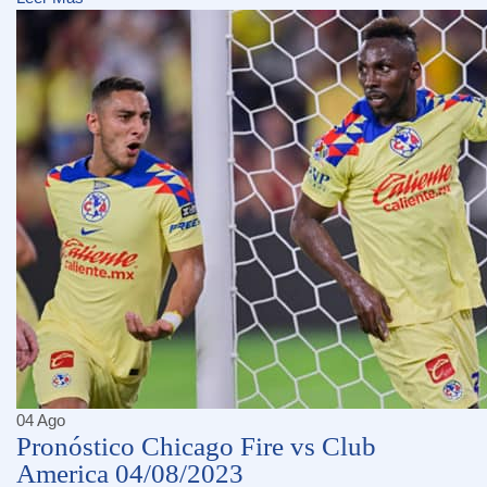
04
Ago
Pronóstico Chicago Fire vs Club
America 04/08/2023