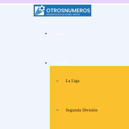
La mejor web de 
de expertos
Inicio
España
La Liga
Segunda División