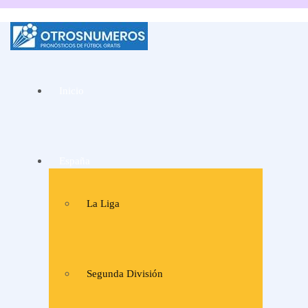
La mejor web de
Pronósticos de fútbol
Inicio
y consejos de apuestas
de expertos
España
La Liga
Segunda División