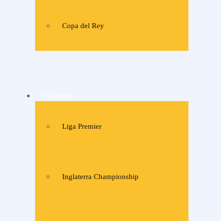
Copa del Rey
Inglaterra
Liga Premier
Inglaterra Championship