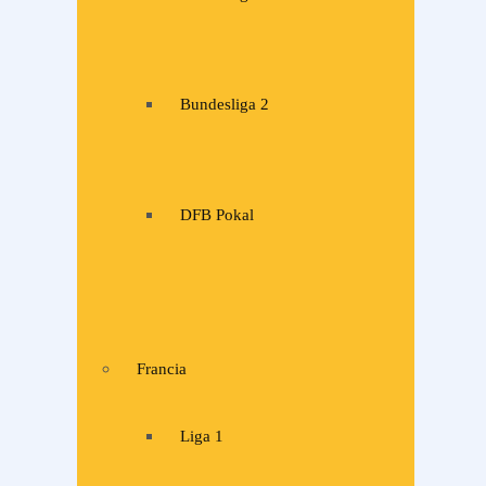
Bundesliga 2
DFB Pokal
Francia
Liga 1