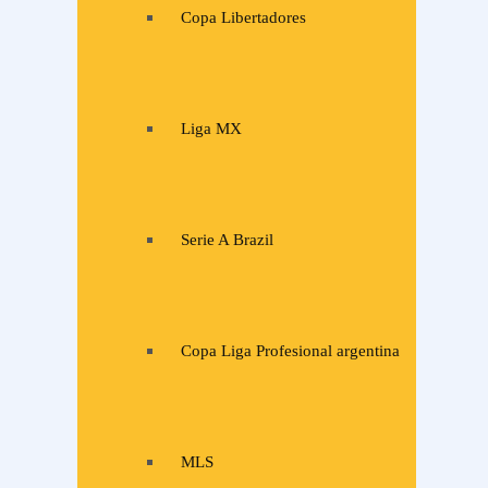
Copa Libertadores
Liga MX
Serie A Brazil
Copa Liga Profesional argentina
MLS