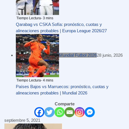
Qarabag vs CSKA Sofía: pronóstico, cuotas y
alineaciones probables | Europa League 2026/27
Mundial Futbol 2026
28 junio, 2026
Países Bajos vs Marruecos: pronóstico, cuotas y
alineaciones probables | Mundial 2026
Comparte
septiembre 5, 2021