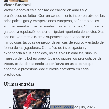
Victor Sandoval
Víctor Sandoval es sinónimo de calidad en análisis y
pronósticos de fútbol. Con un conocimiento incomparable de las
principales ligas y competiciones europeas, así como de los
acontecimientos internacionales más importantes, Víctor se ha
ganado la reputación de ser un tipsterimportante del sector. Sus
análisis van más allá de la superficie, adentrándose en
minuciosas tácticas de juego, dinámicas de equipo y estado de
forma de los jugadores. Con años de investigación y
experiencia a sus espaldas, no es sólo un analista, sino un
maestro del fútbol europeo. Cuando sigues los pronósticos de
Víctor, estás depositando tu confianza en un experto que
encarna la profesionalidad e irradia confianza en cada
predicción.
Últimas entradas
Europa League
22 julio, 2026