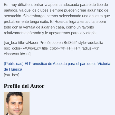
Es muy difícil encontrar la apuesta adecuada para este tipo de
partidos, ya que los clubes siempre pueden crear algún tipo de
sensación. Sin embargo, hemos seleccionado una apuesta que
probablemente tenga éxito: El Huesca llega a esta cita, sobre
todo con la ventaja de jugar en casa, como un favorito
relativamente cómodo y le apoyaremos para la victoria.
[su_box title=»Hacer Pronóstico en Bet365″ style=»default»
box_color=»#04641c» title_color=»#FFFFFF» radius=»3″
class=»» id=»»]
(Publicidad) El Pronóstico de Apuesta para el partido es Victoria
de Huesca
[/su_box]
Profile del Autor