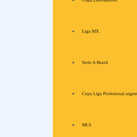
Copa Libertadores
Liga MX
Serie A Brazil
Copa Liga Profesional argen
MLS