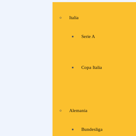
Italia
Serie A
Copa Italia
Alemania
Bundesliga