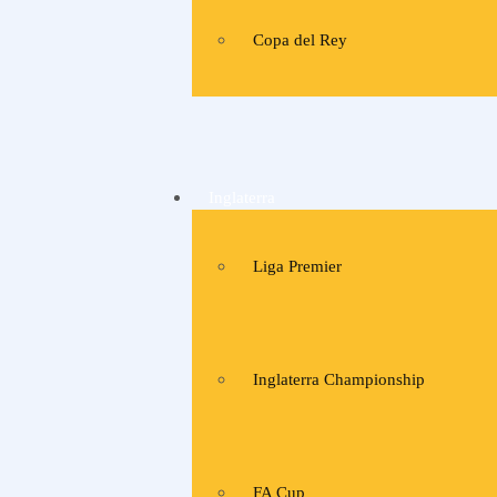
Copa del Rey
Inglaterra
Liga Premier
Inglaterra Championship
FA Cup