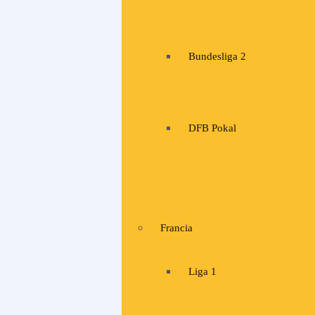
Bundesliga 2
DFB Pokal
Francia
Liga 1