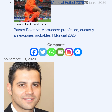
Mundial Futbol 2026
28 junio, 2026
Países Bajos vs Marruecos: pronóstico, cuotas y
alineaciones probables | Mundial 2026
Comparte
noviembre 13, 2020