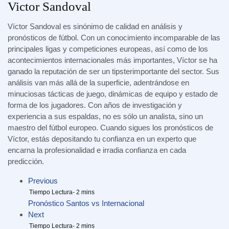
Victor Sandoval
Víctor Sandoval es sinónimo de calidad en análisis y
pronósticos de fútbol. Con un conocimiento incomparable de las
principales ligas y competiciones europeas, así como de los
acontecimientos internacionales más importantes, Víctor se ha
ganado la reputación de ser un tipsterimportante del sector. Sus
análisis van más allá de la superficie, adentrándose en
minuciosas tácticas de juego, dinámicas de equipo y estado de
forma de los jugadores. Con años de investigación y
experiencia a sus espaldas, no es sólo un analista, sino un
maestro del fútbol europeo. Cuando sigues los pronósticos de
Víctor, estás depositando tu confianza en un experto que
encarna la profesionalidad e irradia confianza en cada
predicción.
Previous
Pronóstico Santos vs Internacional
Next