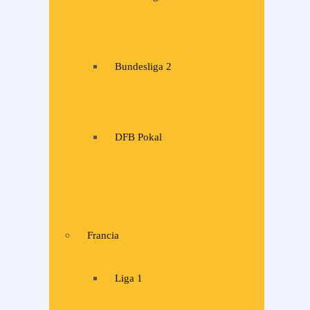
Bundesliga 2
DFB Pokal
Francia
Liga 1