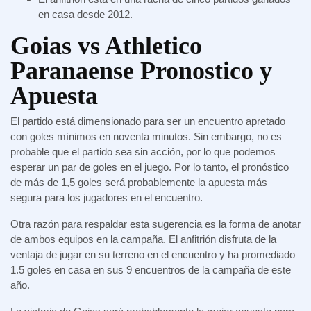
en casa desde 2012.
Goias vs Athletico
Paranaense Pronostico y
Apuesta
El partido está dimensionado para ser un encuentro apretado
con goles mínimos en noventa minutos. Sin embargo, no es
probable que el partido sea sin acción, por lo que podemos
esperar un par de goles en el juego. Por lo tanto, el pronóstico
de más de 1,5 goles será probablemente la apuesta más
segura para los jugadores en el encuentro.
Otra razón para respaldar esta sugerencia es la forma de anotar
de ambos equipos en la campaña. El anfitrión disfruta de la
ventaja de jugar en su terreno en el encuentro y ha promediado
1.5 goles en casa en sus 9 encuentros de la campaña de este
año.