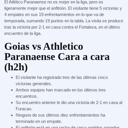
El Atlético Paranaense no es mejor en la liga, pero es
ligeramente mejor que el anfitrión. El visitante tiene 5 victorias y
4 empates en sus 19 enfrentamientos en lo que va de
temporada, sumando 19 puntos en la tabla. La visita se produce
tras la victoria por 2-1 en casa contra el Fortaleza, en el último
encuentro de la liga.
Goias vs Athletico
Paranaense Cara a cara
(h2h)
El visitante ha registrado tres de las últimas cinco
victorias generales.
Ambos equipos han marcado en los últimos tres
encuentros.
Su encuentro anterior le dio una victoria de 2-1 en casa al
Furacao.
Ninguno de sus últimos diez enfrentamientos ha
terminado en un empate.
El anfitrión está en una racha de cinco partidos ganados