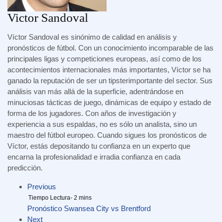
Victor Sandoval
Víctor Sandoval es sinónimo de calidad en análisis y
pronósticos de fútbol. Con un conocimiento incomparable de las
principales ligas y competiciones europeas, así como de los
acontecimientos internacionales más importantes, Víctor se ha
ganado la reputación de ser un tipsterimportante del sector. Sus
análisis van más allá de la superficie, adentrándose en
minuciosas tácticas de juego, dinámicas de equipo y estado de
forma de los jugadores. Con años de investigación y
experiencia a sus espaldas, no es sólo un analista, sino un
maestro del fútbol europeo. Cuando sigues los pronósticos de
Víctor, estás depositando tu confianza en un experto que
encarna la profesionalidad e irradia confianza en cada
predicción.
Previous
Pronóstico Swansea City vs Brentford
Next