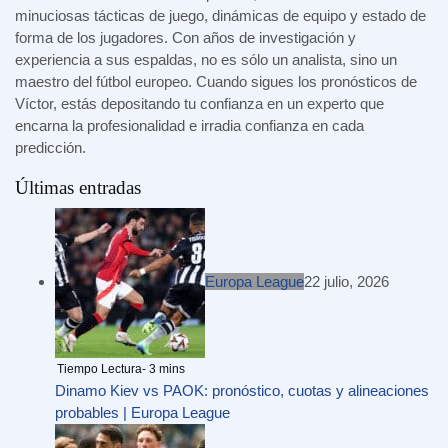
minuciosas tácticas de juego, dinámicas de equipo y estado de
forma de los jugadores. Con años de investigación y
experiencia a sus espaldas, no es sólo un analista, sino un
maestro del fútbol europeo. Cuando sigues los pronósticos de
Víctor, estás depositando tu confianza en un experto que
encarna la profesionalidad e irradia confianza en cada
predicción.
Últimas entradas
Europa League
22 julio, 2026
Dinamo Kiev vs PAOK: pronóstico, cuotas y alineaciones
probables | Europa League