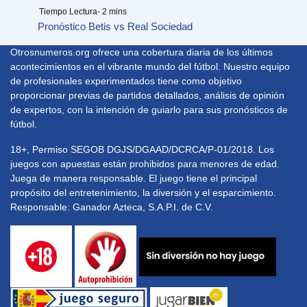
Pronóstico Betis vs Real Sociedad
Otrosnumeros.org ofrece una cobertura diaria de los últimos
acontecimientos en el vibrante mundo del fútbol. Nuestro equipo
de profesionales experimentados tiene como objetivo
proporcionar previas de partidos detallados, análisis de opinión
de expertos, con la intención de guiarlo para sus pronósticos de
fútbol.
18+, Permiso SEGOB DGJS/DGAAD/DCRCA/P-01/2018. Los
juegos con apuestas están prohibidos para menores de edad.
Juega de manera responsable. El juego tiene el principal
propósito del entretenimiento, la diversión y el esparcimiento.
Responsable: Ganador Azteca, S.A.P.I. de C.V.