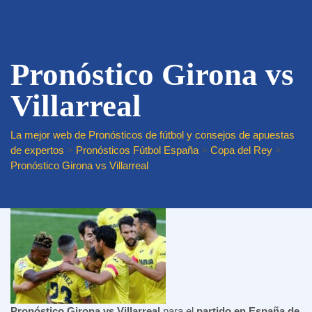
Pronóstico Girona vs
Villarreal
La mejor web de Pronósticos de fútbol y consejos de apuestas
de expertos
>
Pronósticos Fútbol España
>
Copa del Rey
>
Pronóstico Girona vs Villarreal
Pronóstico Girona vs Villarreal
para el
partido en España de