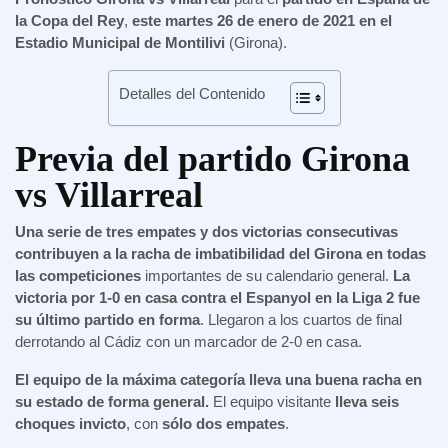
la Copa del Rey
,
este martes 26 de enero de 2021 en el
Estadio Municipal de Montilivi
(Girona).
Detalles del Contenido
Previa del partido Girona
vs Villarreal
Una serie de tres empates y dos victorias consecutivas
contribuyen a la racha de imbatibilidad del Girona en todas
las competiciones
importantes de su calendario general.
La
victoria por 1-0 en casa contra el Espanyol en la Liga 2 fue
su último partido en forma
. Llegaron a los cuartos de final
derrotando al Cádiz con un marcador de 2-0 en casa.
El equipo de la máxima categoría lleva una buena racha en
su estado de forma general.
El equipo visitante
lleva seis
choques invicto
, con
sólo dos empates
.