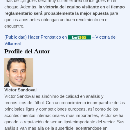
más de 1,5 goles será muy útil en el área de los goles en el
choque. Además,
la victoria del equipo visitante en el tiempo
reglamentario será probablemente la mejor apuesta
para
que los apostantes obtengan un buen rendimiento en el
encuentro.
(Publicidad) Hacer Pronóstico en
– Victoria del
Villarreal
Profile del Autor
Victor Sandoval
Víctor Sandoval es sinónimo de calidad en análisis y
pronósticos de fútbol. Con un conocimiento incomparable de las
principales ligas y competiciones europeas, así como de los
acontecimientos internacionales más importantes, Víctor se ha
ganado la reputación de ser un tipsterimportante del sector. Sus
análisis van más allá de la superficie, adentrándose en