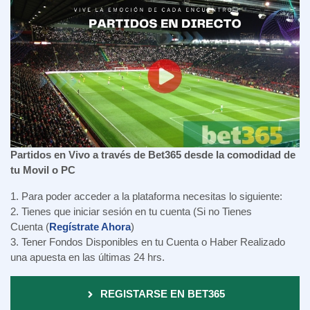
Partidos en Vivo a través de Bet365 desde la comodidad de
tu Movil o PC
1. Para poder acceder a la plataforma necesitas lo siguiente:
2. Tienes que iniciar sesión en tu cuenta (Si no Tienes
Cuenta (
Regístrate Ahora
)
3. Tener Fondos Disponibles en tu Cuenta o Haber Realizado
una apuesta en las últimas 24 hrs.
REGISTARSE EN BET365