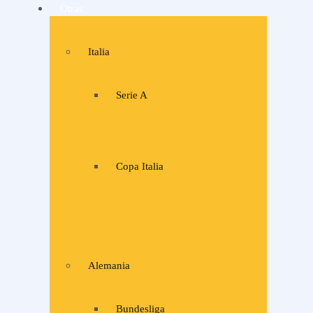
Otras
Italia
Serie A
Copa Italia
Alemania
Bundesliga