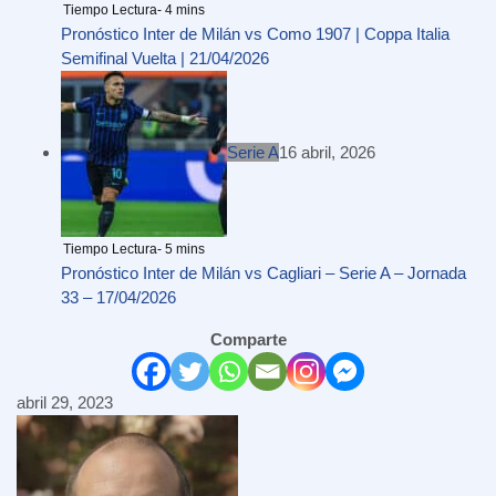
Pronóstico Inter de Milán vs Como 1907 | Coppa Italia
Semifinal Vuelta | 21/04/2026
Serie A
16 abril, 2026
Pronóstico Inter de Milán vs Cagliari – Serie A – Jornada
33 – 17/04/2026
Comparte
abril 29, 2023