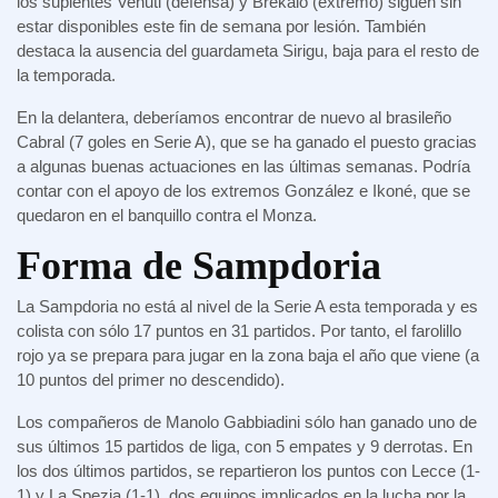
los suplentes Venuti (defensa) y Brekalo (extremo) siguen sin
estar disponibles este fin de semana por lesión. También
destaca la ausencia del guardameta Sirigu, baja para el resto de
la temporada.
En la delantera, deberíamos encontrar de nuevo al brasileño
Cabral (7 goles en Serie A), que se ha ganado el puesto gracias
a algunas buenas actuaciones en las últimas semanas. Podría
contar con el apoyo de los extremos González e Ikoné, que se
quedaron en el banquillo contra el Monza.
Forma de Sampdoria
La Sampdoria no está al nivel de la Serie A esta temporada y es
colista con sólo 17 puntos en 31 partidos. Por tanto, el farolillo
rojo ya se prepara para jugar en la zona baja el año que viene (a
10 puntos del primer no descendido).
Los compañeros de Manolo Gabbiadini sólo han ganado uno de
sus últimos 15 partidos de liga, con 5 empates y 9 derrotas. En
los dos últimos partidos, se repartieron los puntos con Lecce (1-
1) y La Spezia (1-1), dos equipos implicados en la lucha por la