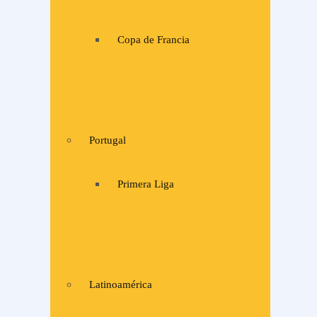
Copa de Francia
Portugal
Primera Liga
Latinoamérica