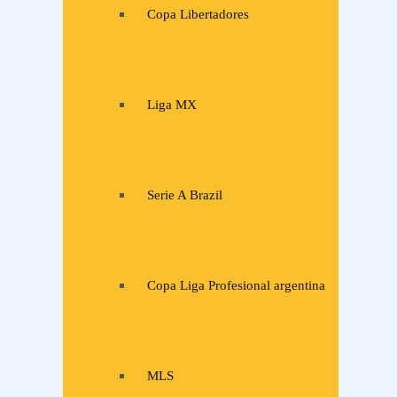
Copa Libertadores
Liga MX
Serie A Brazil
Copa Liga Profesional argentina
MLS