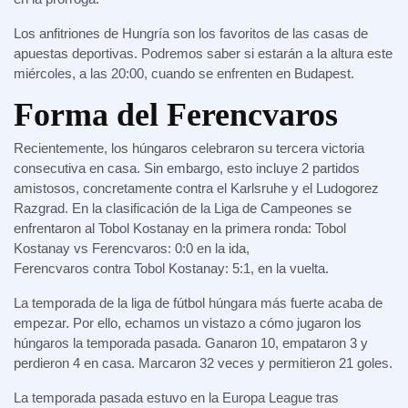
Los anfitriones de Hungría son los favoritos de las casas de
apuestas deportivas. Podremos saber si estarán a la altura este
miércoles, a las 20:00, cuando se enfrenten en Budapest.
Forma del Ferencvaros
Recientemente, los húngaros celebraron su tercera victoria
consecutiva en casa. Sin embargo, esto incluye 2 partidos
amistosos, concretamente contra el Karlsruhe y el Ludogorez
Razgrad. En la clasificación de la Liga de Campeones se
enfrentaron al Tobol Kostanay en la primera ronda: Tobol
Kostanay vs Ferencvaros: 0:0 en la ida,
Ferencvaros contra Tobol Kostanay: 5:1, en la vuelta.
La temporada de la liga de fútbol húngara más fuerte acaba de
empezar. Por ello, echamos un vistazo a cómo jugaron los
húngaros la temporada pasada. Ganaron 10, empataron 3 y
perdieron 4 en casa. Marcaron 32 veces y permitieron 21 goles.
La temporada pasada estuvo en la Europa League tras