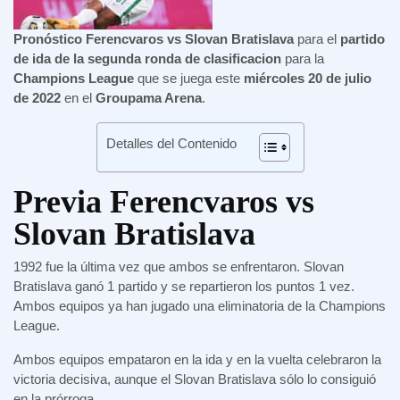
Pronóstico Ferencvaros vs Slovan Bratislava
para el
partido
de ida de la segunda ronda de clasificacion
para la
Champions League
que se juega este
miércoles 20 de julio
de 2022
en el
Groupama Arena
.
Detalles del Contenido
Previa Ferencvaros vs
Slovan Bratislava
1992 fue la última vez que ambos se enfrentaron. Slovan
Bratislava ganó 1 partido y se repartieron los puntos 1 vez.
Ambos equipos ya han jugado una eliminatoria de la Champions
League.
Ambos equipos empataron en la ida y en la vuelta celebraron la
victoria decisiva, aunque el Slovan Bratislava sólo lo consiguió
en la prórroga.