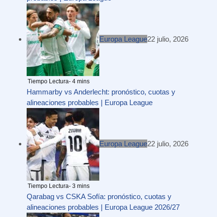
Europa League
22 julio, 2026
Hammarby vs Anderlecht: pronóstico, cuotas y
alineaciones probables | Europa League
Europa League
22 julio, 2026
Qarabag vs CSKA Sofía: pronóstico, cuotas y
alineaciones probables | Europa League 2026/27