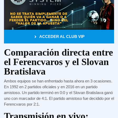
ACCEDER AL CLUB VIP
Comparación directa entre
el Ferencvaros y el Slovan
Bratislava
Ambos equipos se han enfrentado hasta ahora en 3 ocasiones.
En 1992 en 2 partidos oficiales y en 2016 en un partido
amistoso. Un partido terminó en 0:0 y el Slovan Bratislava ganó
uno con marcador de 4:1. El partido amistoso fue decidido por el
Ferencvaros por 2:1.
Transmisión en vivo: