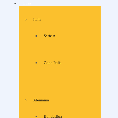
Otras
Italia
Serie A
Copa Italia
Alemania
Bundesliga