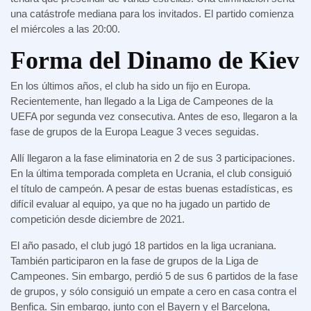
una catástrofe mediana para los invitados. El partido comienza
el miércoles a las 20:00.
Forma del Dinamo de Kiev
En los últimos años, el club ha sido un fijo en Europa.
Recientemente, han llegado a la Liga de Campeones de la
UEFA por segunda vez consecutiva. Antes de eso, llegaron a la
fase de grupos de la Europa League 3 veces seguidas.
Allí llegaron a la fase eliminatoria en 2 de sus 3 participaciones.
En la última temporada completa en Ucrania, el club consiguió
el título de campeón. A pesar de estas buenas estadísticas, es
difícil evaluar al equipo, ya que no ha jugado un partido de
competición desde diciembre de 2021.
El año pasado, el club jugó 18 partidos en la liga ucraniana.
También participaron en la fase de grupos de la Liga de
Campeones. Sin embargo, perdió 5 de sus 6 partidos de la fase
de grupos, y sólo consiguió un empate a cero en casa contra el
Benfica. Sin embargo, junto con el Bayern y el Barcelona,