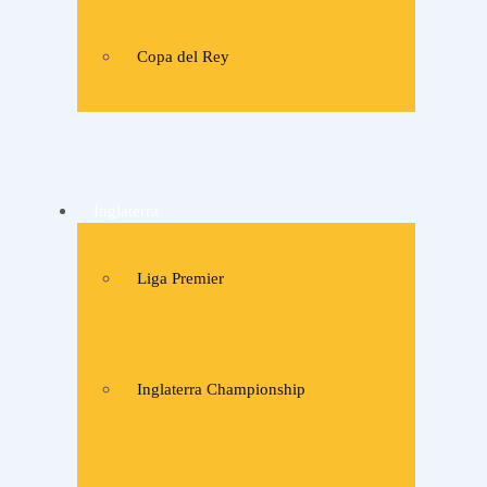
Copa del Rey
Inglaterra
Liga Premier
Inglaterra Championship