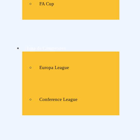
FA Cup
Liga de Campeones
Europa League
Conference League