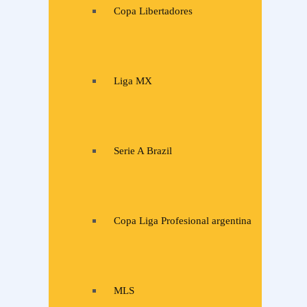
Copa Libertadores
Liga MX
Serie A Brazil
Copa Liga Profesional argentina
MLS