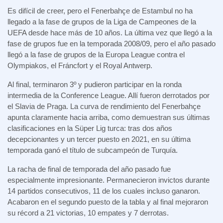
Es difícil de creer, pero el Fenerbahçe de Estambul no ha
llegado a la fase de grupos de la Liga de Campeones de la
UEFA desde hace más de 10 años. La última vez que llegó a la
fase de grupos fue en la temporada 2008/09, pero el año pasado
llegó a la fase de grupos de la Europa League contra el
Olympiakos, el Fráncfort y el Royal Antwerp.
Al final, terminaron 3º y pudieron participar en la ronda
intermedia de la Conference League. Allí fueron derrotados por
el Slavia de Praga. La curva de rendimiento del Fenerbahçe
apunta claramente hacia arriba, como demuestran sus últimas
clasificaciones en la Süper Lig turca: tras dos años
decepcionantes y un tercer puesto en 2021, en su última
temporada ganó el título de subcampeón de Turquía.
La racha de final de temporada del año pasado fue
especialmente impresionante. Permanecieron invictos durante
14 partidos consecutivos, 11 de los cuales incluso ganaron.
Acabaron en el segundo puesto de la tabla y al final mejoraron
su récord a 21 victorias, 10 empates y 7 derrotas.