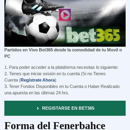
Partidos en Vivo Bet365 desde la comodidad de tu Movil o
PC
1. Para poder acceder a la plataforma necesitas lo siguiente:
2. Tienes que iniciar sesión en tu cuenta (Si no Tienes
Cuenta (
Regístrate Ahora
)
3. Tener Fondos Disponibles en tu Cuenta o Haber Realizado
una apuesta en las últimas 24 hrs.
REGISTARSE EN BET365
Forma del Fenerbahce