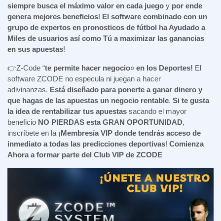
siempre busca el máximo valor en cada juego
y
por ende
genera mejores beneficios
!
El software combinado con un
grupo de expertos en pronosticos de fútbol ha Ayudado a
Miles de usuarios así como Tú a maximizar las ganancias
en sus apuestas
!
👉Z-Code “
te permite hacer negocio
»
en los Deportes!
El
software ZCODE no especula ni juegan a hacer
adivinanzas.
Está diseñado para ponerte a ganar dinero y
que hagas de las apuestas un negocio rentable
.
Si te gusta
la idea de rentabilizar tus apuestas
sacando el mayor
beneficio
NO PIERDAS esta GRAN OPORTUNIDAD
,
inscríbete en la ¡
Membresía VIP donde tendrás acceso de
inmediato a todas las predicciones deportivas
!
Comienza
Ahora a formar parte del Club VIP de ZCODE