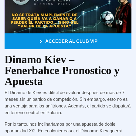
ACCEDER AL CLUB VIP
Dinamo Kiev –
Fenerbahce Pronostico y
Apuesta
El Dinamo de Kiev es difícil de evaluar después de más de 7
meses sin un partido de competición. Sin embargo, esto no es
una ventaja para los anfitriones. Además, el partido se disputará
en terreno neutral en Polonia.
Por lo tanto, nos inclinaríamos por una apuesta de doble
oportunidad X/2. En cualquier caso, el Dinnamo Kiev querrá