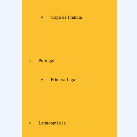
Copa de Francia
Portugal
Primera Liga
Latinoamérica