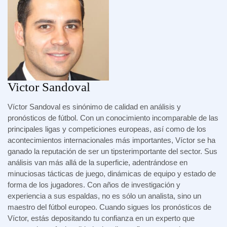
Victor Sandoval
Víctor Sandoval es sinónimo de calidad en análisis y
pronósticos de fútbol. Con un conocimiento incomparable de las
principales ligas y competiciones europeas, así como de los
acontecimientos internacionales más importantes, Víctor se ha
ganado la reputación de ser un tipsterimportante del sector. Sus
análisis van más allá de la superficie, adentrándose en
minuciosas tácticas de juego, dinámicas de equipo y estado de
forma de los jugadores. Con años de investigación y
experiencia a sus espaldas, no es sólo un analista, sino un
maestro del fútbol europeo. Cuando sigues los pronósticos de
Víctor, estás depositando tu confianza en un experto que