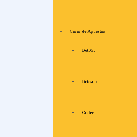
Casas de Apuestas
Bet365
Betsson
Codere