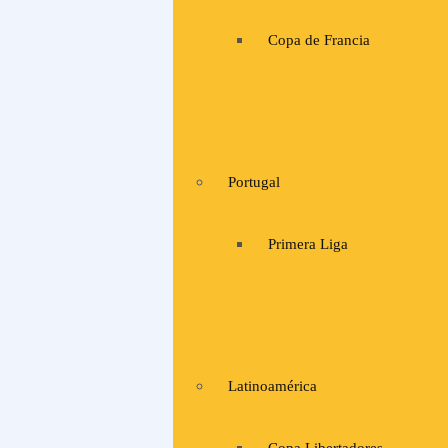
Copa de Francia
Portugal
Primera Liga
Latinoamérica