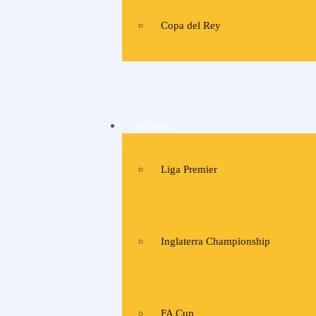
Copa del Rey
Inglaterra
Liga Premier
Inglaterra Championship
FA Cup