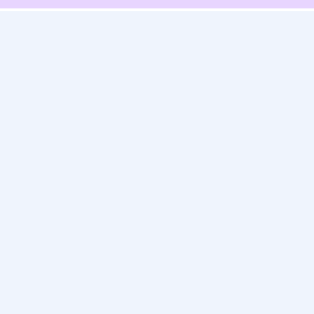
 consejos de apuestas