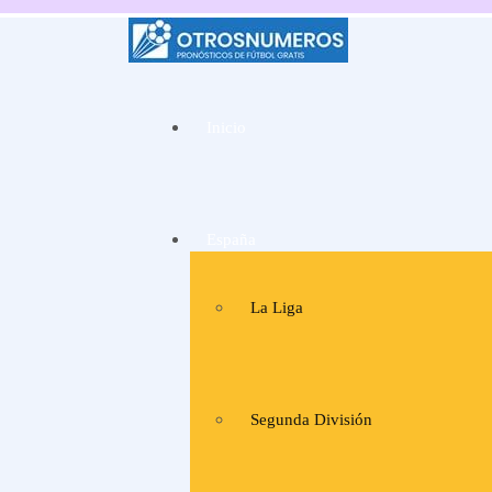
La mejor web de 
de expertos
Inicio
España
La Liga
Segunda División