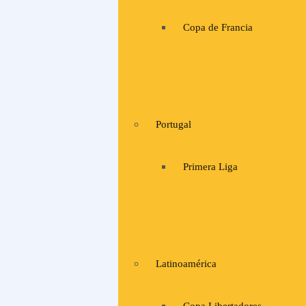
Copa de Francia
Portugal
Primera Liga
Latinoamérica