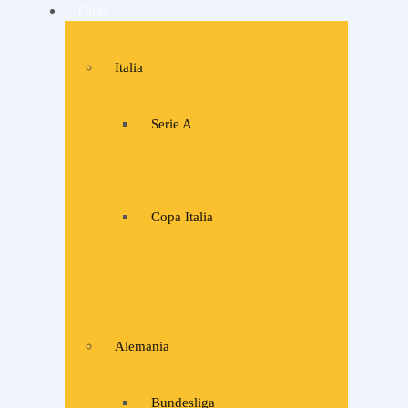
Otras
Italia
Serie A
Copa Italia
Alemania
Bundesliga