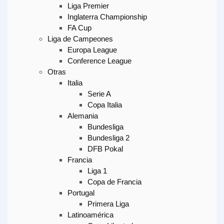
Liga Premier
Inglaterra Championship
FA Cup
Liga de Campeones
Europa League
Conference League
Otras
Italia
Serie A
Copa Italia
Alemania
Bundesliga
Bundesliga 2
DFB Pokal
Francia
Liga 1
Copa de Francia
Portugal
Primera Liga
Latinoamérica