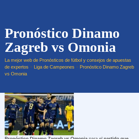
Pronóstico Dinamo
Zagreb vs Omonia
La mejor web de Pronósticos de fútbol y consejos de apuestas
de expertos
>
Liga de Campeones
>
Pronóstico Dinamo Zagreb
vs Omonia
Pronóstico Dinamo Zagreb vs Omonia
para el
partido que