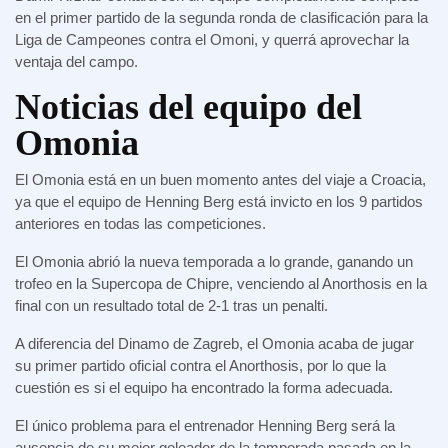
en el primer partido de la segunda ronda de clasificación para la
Liga de Campeones contra el Omoni, y querrá aprovechar la
ventaja del campo.
Noticias del equipo del
Omonia
El Omonia está en un buen momento antes del viaje a Croacia,
ya que el equipo de Henning Berg está invicto en los 9 partidos
anteriores en todas las competiciones.
El Omonia abrió la nueva temporada a lo grande, ganando un
trofeo en la Supercopa de Chipre, venciendo al Anorthosis en la
final con un resultado total de 2-1 tras un penalti.
A diferencia del Dinamo de Zagreb, el Omonia acaba de jugar
su primer partido oficial contra el Anorthosis, por lo que la
cuestión es si el equipo ha encontrado la forma adecuada.
El único problema para el entrenador Henning Berg será la
ausencia de su mejor goleador de la temporada pasada en la