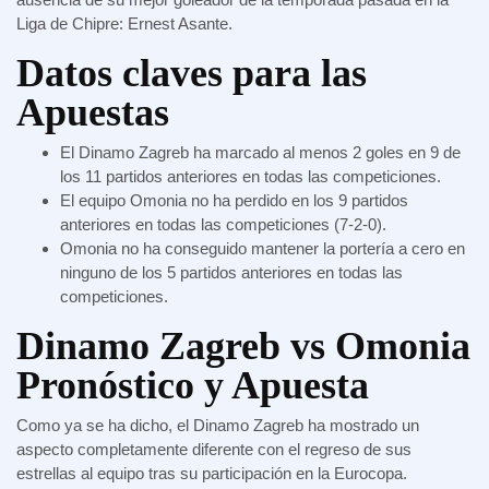
Liga de Chipre: Ernest Asante.
Datos claves para las
Apuestas
El Dinamo Zagreb ha marcado al menos 2 goles en 9 de
los 11 partidos anteriores en todas las competiciones.
El equipo Omonia no ha perdido en los 9 partidos
anteriores en todas las competiciones (7-2-0).
Omonia no ha conseguido mantener la portería a cero en
ninguno de los 5 partidos anteriores en todas las
competiciones.
Dinamo Zagreb vs Omonia
Pronóstico y Apuesta
Como ya se ha dicho, el Dinamo Zagreb ha mostrado un
aspecto completamente diferente con el regreso de sus
estrellas al equipo tras su participación en la Eurocopa.