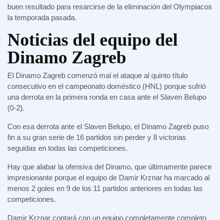
buen resultado para resarcirse de la eliminación del Olympiacos
la temporada pasada.
Noticias del equipo del
Dinamo Zagreb
El Dinamo Zagreb comenzó mal el ataque al quinto título
consecutivo en el campeonato doméstico (HNL) porque sufrió
una derrota en la primera ronda en casa ante el Slaven Belupo
(0-2).
Con esa derrota ante el Slaven Belupo, el Dinamo Zagreb puso
fin a su gran serie de 16 partidos sin perder y 8 victorias
seguidas en todas las competiciones.
Hay que alabar la ofensiva del Dinamo, que últimamente parece
impresionante porque el equipo de Damir Krznar ha marcado al
menos 2 goles en 9 de los 11 partidos anteriores en todas las
competiciones.
Damir Krznar contará con un equipo completamente completo