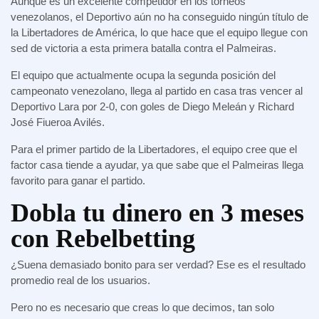
Aunque es un excelente competidor en los torneos
venezolanos, el Deportivo aún no ha conseguido ningún título de
la Libertadores de América, lo que hace que el equipo llegue con
sed de victoria a esta primera batalla contra el Palmeiras.
El equipo que actualmente ocupa la segunda posición del
campeonato venezolano, llega al partido en casa tras vencer al
Deportivo Lara por 2-0, con goles de Diego Meleán y Richard
José Fiueroa Avilés.
Para el primer partido de la Libertadores, el equipo cree que el
factor casa tiende a ayudar, ya que sabe que el Palmeiras llega
favorito para ganar el partido.
Dobla tu dinero en 3 meses
con Rebelbetting
¿Suena demasiado bonito para ser verdad? Ese es el resultado
promedio real de los usuarios.
Pero no es necesario que creas lo que decimos, tan solo