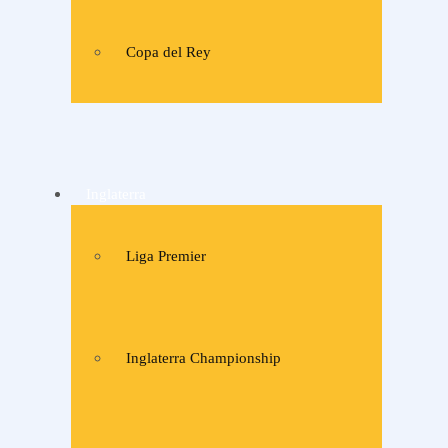
Copa del Rey
Inglaterra
Liga Premier
Inglaterra Championship