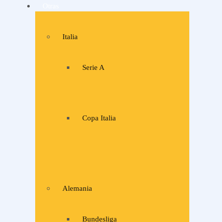
Otras
Italia
Serie A
Copa Italia
Alemania
Bundesliga