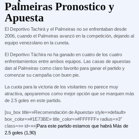
Palmeiras Pronostico y
Apuesta
El Deportivo Tachirá y el Palmeiras no se enfrentaban desde
2006, cuando el Palmeiras avanzó en la competición, dejando al
equipo venezolano en la cuneta.
El Deportivo Táchira no ha ganado en cuatro de los cuatro
enfrentamientos entre ambos equipos. Las casas de apuestas
dan al Palmeiras como claro favorito para ganar el partido y
comenzar su campaña con buen pie.
La cuota para la victoria de los visitantes no parece muy
atractiva, apoyaremos como mejor opción que se marquen más
de 2.5 goles en este partido.
[su_box title=»Recomendación de Apuesta» style=»default»
box_color=»#1E73BE» title_color=»#FFFFFF» radius=»3″
class=»» id=»»]
Para este partido estamos que habrá Más de
2.5 goles (1,90)