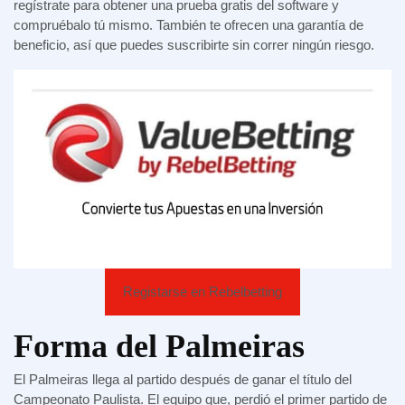
regístrate para obtener una prueba gratis del software y
compruébalo tú mismo. También te ofrecen una garantía de
beneficio, así que puedes suscribirte sin correr ningún riesgo.
Registarse en Rebelbetting
Forma del Palmeiras
El Palmeiras llega al partido después de ganar el título del
Campeonato Paulista. El equipo que, perdió el primer partido de