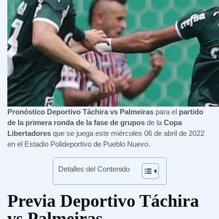
Pronóstico Deportivo Táchira vs Palmeiras
para el
partido
de la primera ronda de la fase de grupos
de la
Copa
Libertadores
que se juega este miércoles 06 de abril de 2022
en el Estadio Polideportivo de Pueblo Nuevo.
Detalles del Contenido
Previa Deportivo Táchira
vs Palmeiras