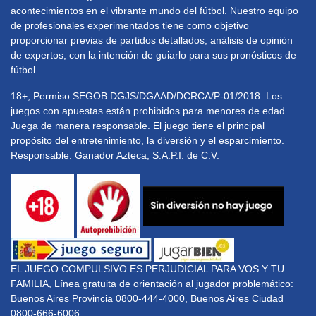
acontecimientos en el vibrante mundo del fútbol. Nuestro equipo
de profesionales experimentados tiene como objetivo
proporcionar previas de partidos detallados, análisis de opinión
de expertos, con la intención de guiarlo para sus pronósticos de
fútbol.
18+, Permiso SEGOB DGJS/DGAAD/DCRCA/P-01/2018. Los
juegos con apuestas están prohibidos para menores de edad.
Juega de manera responsable. El juego tiene el principal
propósito del entretenimiento, la diversión y el esparcimiento.
Responsable: Ganador Azteca, S.A.P.I. de C.V.
EL JUEGO COMPULSIVO ES PERJUDICIAL PARA VOS Y TU
FAMILIA, Línea gratuita de orientación al jugador problemático:
Buenos Aires Provincia 0800-444-4000, Buenos Aires Ciudad
0800-666-6006.