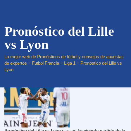
Pronóstico del Lille
vs Lyon
La mejor web de Pronósticos de fútbol y consejos de apuestas
de expertos
>
Futbol Francia
>
Liga 1
>
Pronóstico del Lille vs
Lyon
Pronóstico del Lille vs Lyon
para un
fascinante partido de la