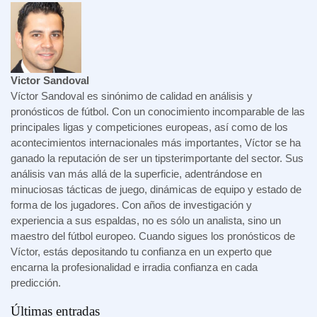
Victor Sandoval
Víctor Sandoval es sinónimo de calidad en análisis y
pronósticos de fútbol. Con un conocimiento incomparable de las
principales ligas y competiciones europeas, así como de los
acontecimientos internacionales más importantes, Víctor se ha
ganado la reputación de ser un tipsterimportante del sector. Sus
análisis van más allá de la superficie, adentrándose en
minuciosas tácticas de juego, dinámicas de equipo y estado de
forma de los jugadores. Con años de investigación y
experiencia a sus espaldas, no es sólo un analista, sino un
maestro del fútbol europeo. Cuando sigues los pronósticos de
Víctor, estás depositando tu confianza en un experto que
encarna la profesionalidad e irradia confianza en cada
predicción.
Últimas entradas