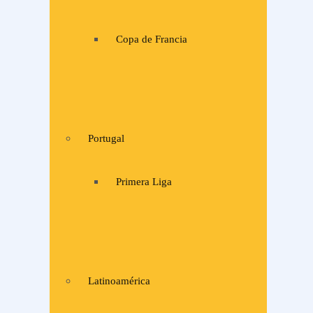
Copa de Francia
Portugal
Primera Liga
Latinoamérica