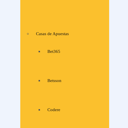
Casas de Apuestas
Bet365
Betsson
Codere