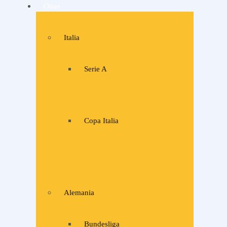
Otras
Italia
Serie A
Copa Italia
Alemania
Bundesliga