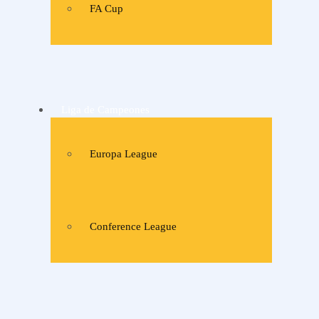
FA Cup
Liga de Campeones
Europa League
Conference League