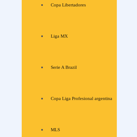
Copa Libertadores
Liga MX
Serie A Brazil
Copa Liga Profesional argentina
MLS