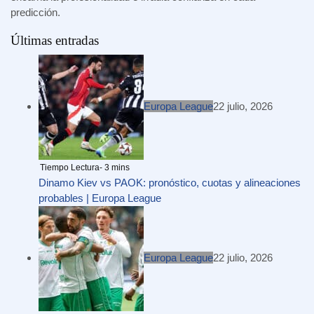
predicción.
Últimas entradas
Europa League
22 julio, 2026
Dinamo Kiev vs PAOK: pronóstico, cuotas y alineaciones
probables | Europa League
Europa League
22 julio, 2026