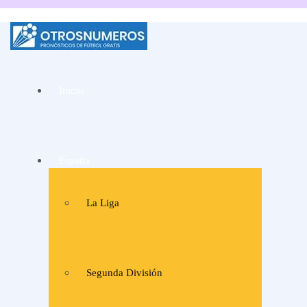
La mejor web de
Pronósticos de fútbol
Inicio
y consejos de apuestas
de expertos
España
La Liga
Segunda División