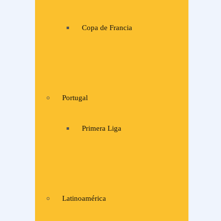
Copa de Francia
Portugal
Primera Liga
Latinoamérica