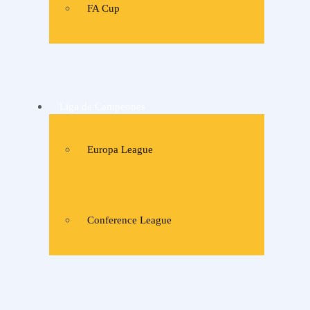
FA Cup
Liga de Campeones
Europa League
Conference League