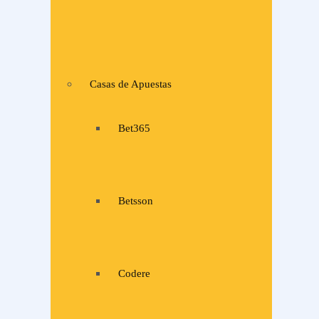
Casas de Apuestas
Bet365
Betsson
Codere