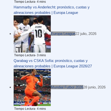
Hammarby vs Anderlecht: pronóstico, cuotas y
alineaciones probables | Europa League
Europa League
22 julio, 2026
Qarabag vs CSKA Sofía: pronóstico, cuotas y
alineaciones probables | Europa League 2026/27
Mundial Futbol 2026
28 junio, 2026