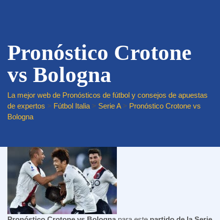
Pronóstico Crotone
vs Bologna
La mejor web de Pronósticos de fútbol y consejos de apuestas
de expertos
>
Fútbol Italia
>
Serie A
>
Pronóstico Crotone vs
Bologna
Pronóstico Crotone vs Bologna
para este
partido de la Serie