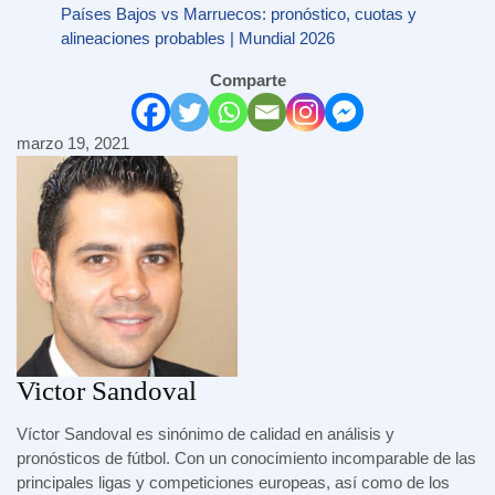
Países Bajos vs Marruecos: pronóstico, cuotas y
alineaciones probables | Mundial 2026
Comparte
marzo 19, 2021
Victor Sandoval
Víctor Sandoval es sinónimo de calidad en análisis y
pronósticos de fútbol. Con un conocimiento incomparable de las
principales ligas y competiciones europeas, así como de los