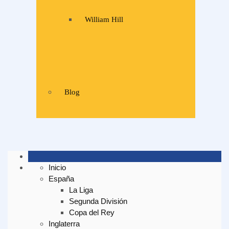
William Hill
Blog
Inicio
España
La Liga
Segunda División
Copa del Rey
Inglaterra