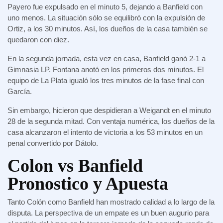
Payero fue expulsado en el minuto 5, dejando a Banfield con
uno menos. La situación sólo se equilibró con la expulsión de
Ortiz, a los 30 minutos. Así, los dueños de la casa también se
quedaron con diez.
En la segunda jornada, esta vez en casa, Banfield ganó 2-1 a
Gimnasia LP. Fontana anotó en los primeros dos minutos. El
equipo de La Plata igualó los tres minutos de la fase final con
García.
Sin embargo, hicieron que despidieran a Weigandt en el minuto
28 de la segunda mitad. Con ventaja numérica, los dueños de la
casa alcanzaron el intento de victoria a los 53 minutos en un
penal convertido por Dátolo.
Colon vs Banfield
Pronostico y Apuesta
Tanto Colón como Banfield han mostrado calidad a lo largo de la
disputa. La perspectiva de un empate es un buen augurio para