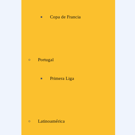
Copa de Francia
Portugal
Primera Liga
Latinoamérica