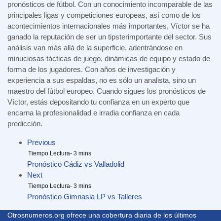
pronósticos de fútbol. Con un conocimiento incomparable de las
principales ligas y competiciones europeas, así como de los
acontecimientos internacionales más importantes, Víctor se ha
ganado la reputación de ser un tipsterimportante del sector. Sus
análisis van más allá de la superficie, adentrándose en
minuciosas tácticas de juego, dinámicas de equipo y estado de
forma de los jugadores. Con años de investigación y
experiencia a sus espaldas, no es sólo un analista, sino un
maestro del fútbol europeo. Cuando sigues los pronósticos de
Víctor, estás depositando tu confianza en un experto que
encarna la profesionalidad e irradia confianza en cada
predicción.
Previous
Pronóstico Cádiz vs Valladolid
Next
Pronóstico Gimnasia LP vs Talleres
Otrosnumeros.org ofrece una cobertura diaria de los últimos