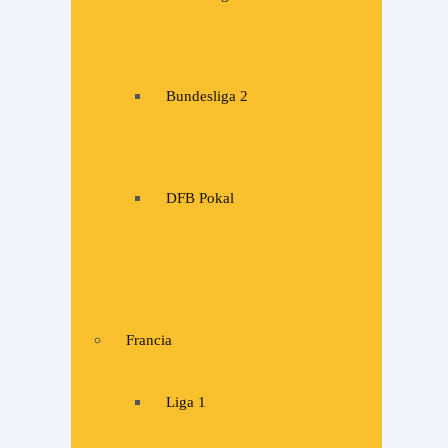
Bundesliga 2
DFB Pokal
Francia
Liga 1