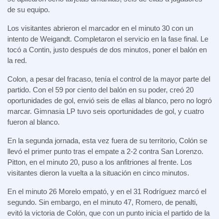
de su equipo.
Los visitantes abrieron el marcador en el minuto 30 con un
intento de Weigandt. Completaron el servicio en la fase final. Le
tocó a Contin, justo después de dos minutos, poner el balón en
la red.
Colon, a pesar del fracaso, tenía el control de la mayor parte del
partido. Con el 59 por ciento del balón en su poder, creó 20
oportunidades de gol, envió seis de ellas al blanco, pero no logró
marcar. Gimnasia LP tuvo seis oportunidades de gol, y cuatro
fueron al blanco.
En la segunda jornada, esta vez fuera de su territorio, Colón se
llevó el primer punto tras el empate a 2-2 contra San Lorenzo.
Pitton, en el minuto 20, puso a los anfitriones al frente. Los
visitantes dieron la vuelta a la situación en cinco minutos.
En el minuto 26 Morelo empató, y en el 31 Rodríguez marcó el
segundo. Sin embargo, en el minuto 47, Romero, de penalti,
evitó la victoria de Colón, que con un punto inicia el partido de la