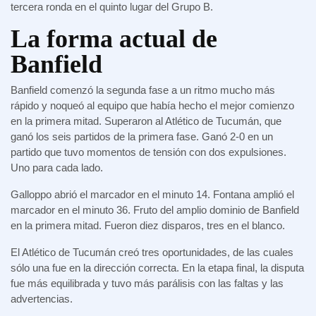
tercera ronda en el quinto lugar del Grupo B.
La forma actual de
Banfield
Banfield comenzó la segunda fase a un ritmo mucho más
rápido y noqueó al equipo que había hecho el mejor comienzo
en la primera mitad. Superaron al Atlético de Tucumán, que
ganó los seis partidos de la primera fase. Ganó 2-0 en un
partido que tuvo momentos de tensión con dos expulsiones.
Uno para cada lado.
Galloppo abrió el marcador en el minuto 14. Fontana amplió el
marcador en el minuto 36. Fruto del amplio dominio de Banfield
en la primera mitad. Fueron diez disparos, tres en el blanco.
El Atlético de Tucumán creó tres oportunidades, de las cuales
sólo una fue en la dirección correcta. En la etapa final, la disputa
fue más equilibrada y tuvo más parálisis con las faltas y las
advertencias.