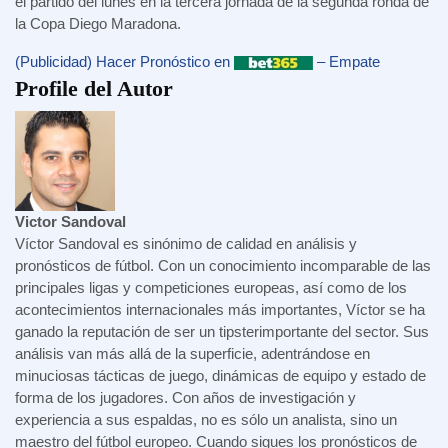
el partido del lunes en la tercera jornada de la segunda ronda de
la Copa Diego Maradona.
(Publicidad) Hacer Pronóstico en
– Empate
Profile del Autor
Victor Sandoval
Víctor Sandoval es sinónimo de calidad en análisis y
pronósticos de fútbol. Con un conocimiento incomparable de las
principales ligas y competiciones europeas, así como de los
acontecimientos internacionales más importantes, Víctor se ha
ganado la reputación de ser un tipsterimportante del sector. Sus
análisis van más allá de la superficie, adentrándose en
minuciosas tácticas de juego, dinámicas de equipo y estado de
forma de los jugadores. Con años de investigación y
experiencia a sus espaldas, no es sólo un analista, sino un
maestro del fútbol europeo. Cuando sigues los pronósticos de