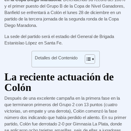
y el primer puesto del Grupo B de la Copa de Nivel Ganadores,
Banfield se enfrentará a Colón el lunes 28 de diciembre en un
partido de la tercera jornada de la segunda ronda de la Copa
Diego Maradona.
La sede del partido será el estadio del General de Brigada
Estanislao López en Santa Fe.
Detalles del Contenido
La reciente actuación de
Colón
Después de una excelente campaña en la primera fase en la
que terminaron primeros del Grupo 2 con 13 puntos (cuatro
victorias, un empate y una derrota), Colón comenzó la fase
número dos indicando que había perdido el aliento. En su primer
partido, Colón fue derrotado 2-0 por Gimnasia La Plata, donde
se aplicaron ocho tarjetas amarillas, seis de ellas a jugadores