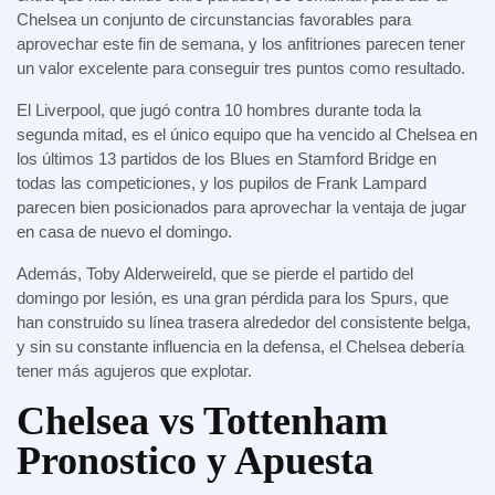
Chelsea un conjunto de circunstancias favorables para
aprovechar este fin de semana, y los anfitriones parecen tener
un valor excelente para conseguir tres puntos como resultado.
El Liverpool, que jugó contra 10 hombres durante toda la
segunda mitad, es el único equipo que ha vencido al Chelsea en
los últimos 13 partidos de los Blues en Stamford Bridge en
todas las competiciones, y los pupilos de Frank Lampard
parecen bien posicionados para aprovechar la ventaja de jugar
en casa de nuevo el domingo.
Además, Toby Alderweireld, que se pierde el partido del
domingo por lesión, es una gran pérdida para los Spurs, que
han construido su línea trasera alrededor del consistente belga,
y sin su constante influencia en la defensa, el Chelsea debería
tener más agujeros que explotar.
Chelsea vs Tottenham
Pronostico y Apuesta