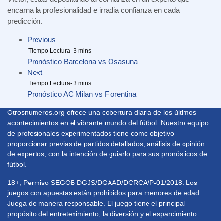
encarna la profesionalidad e irradia confianza en cada
predicción.
Previous
Pronóstico Barcelona vs Osasuna
Next
Pronóstico AC Milan vs Fiorentina
Otrosnumeros.org ofrece una cobertura diaria de los últimos
acontecimientos en el vibrante mundo del fútbol. Nuestro equipo
de profesionales experimentados tiene como objetivo
proporcionar previas de partidos detallados, análisis de opinión
de expertos, con la intención de guiarlo para sus pronósticos de
fútbol.
18+, Permiso SEGOB DGJS/DGAAD/DCRCA/P-01/2018. Los
juegos con apuestas están prohibidos para menores de edad.
Juega de manera responsable. El juego tiene el principal
propósito del entretenimiento, la diversión y el esparcimiento.