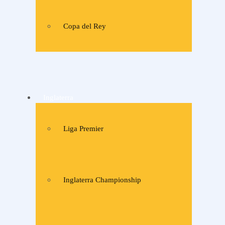
Copa del Rey
Inglaterra
Liga Premier
Inglaterra Championship