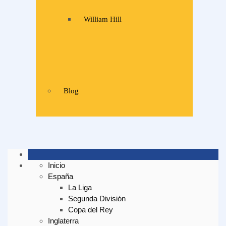
William Hill
Blog
Inicio
España
La Liga
Segunda División
Copa del Rey
Inglaterra