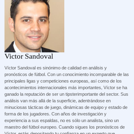
Victor Sandoval
Víctor Sandoval es sinónimo de calidad en análisis y
pronósticos de fútbol. Con un conocimiento incomparable de las
principales ligas y competiciones europeas, así como de los
acontecimientos internacionales más importantes, Víctor se ha
ganado la reputación de ser un tipsterimportante del sector. Sus
análisis van más allá de la superficie, adentrándose en
minuciosas tácticas de juego, dinámicas de equipo y estado de
forma de los jugadores. Con años de investigación y
experiencia a sus espaldas, no es sólo un analista, sino un
maestro del fútbol europeo. Cuando sigues los pronósticos de
Víctor, estás depositando tu confianza en un experto que