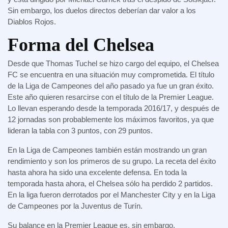
Sin embargo, los duelos directos deberían dar valor a los
Diablos Rojos.
Forma del Chelsea
Desde que Thomas Tuchel se hizo cargo del equipo, el Chelsea
FC se encuentra en una situación muy comprometida. El título
de la Liga de Campeones del año pasado ya fue un gran éxito.
Este año quieren resarcirse con el título de la Premier League.
Lo llevan esperando desde la temporada 2016/17, y después de
12 jornadas son probablemente los máximos favoritos, ya que
lideran la tabla con 3 puntos, con 29 puntos.
En la Liga de Campeones también están mostrando un gran
rendimiento y son los primeros de su grupo. La receta del éxito
hasta ahora ha sido una excelente defensa. En toda la
temporada hasta ahora, el Chelsea sólo ha perdido 2 partidos.
En la liga fueron derrotados por el Manchester City y en la Liga
de Campeones por la Juventus de Turín.
Su balance en la Premier League es, sin embargo,