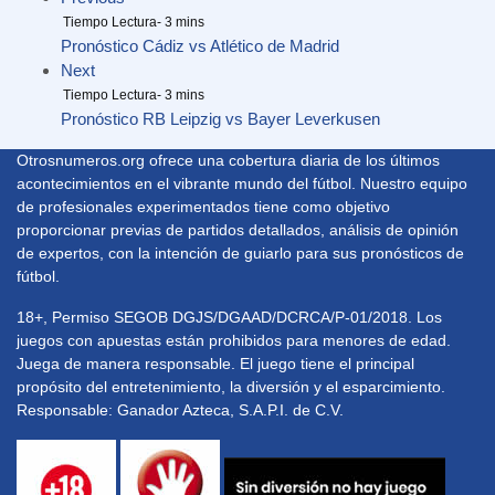
Pronóstico Cádiz vs Atlético de Madrid
Next
Pronóstico RB Leipzig vs Bayer Leverkusen
Otrosnumeros.org ofrece una cobertura diaria de los últimos
acontecimientos en el vibrante mundo del fútbol. Nuestro equipo
de profesionales experimentados tiene como objetivo
proporcionar previas de partidos detallados, análisis de opinión
de expertos, con la intención de guiarlo para sus pronósticos de
fútbol.
18+, Permiso SEGOB DGJS/DGAAD/DCRCA/P-01/2018. Los
juegos con apuestas están prohibidos para menores de edad.
Juega de manera responsable. El juego tiene el principal
propósito del entretenimiento, la diversión y el esparcimiento.
Responsable: Ganador Azteca, S.A.P.I. de C.V.