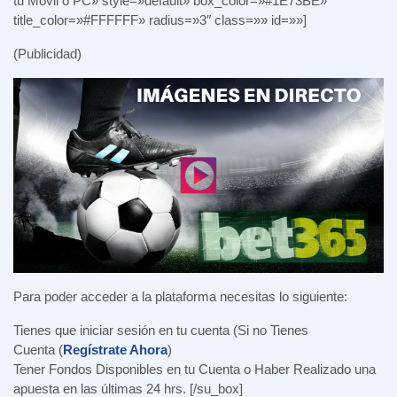
tu Movil o PC» style=»default» box_color=»#1E73BE»
title_color=»#FFFFFF» radius=»3″ class=»» id=»»]
(Publicidad)
Para poder acceder a la plataforma necesitas lo siguiente:
Tienes que iniciar sesión en tu cuenta (Si no Tienes
Cuenta (
Regístrate Ahora
)
Tener Fondos Disponibles en tu Cuenta o Haber Realizado una
apuesta en las últimas 24 hrs. [/su_box]