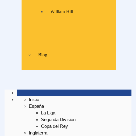
William Hill
Blog
Inicio
España
La Liga
Segunda División
Copa del Rey
Inglaterra