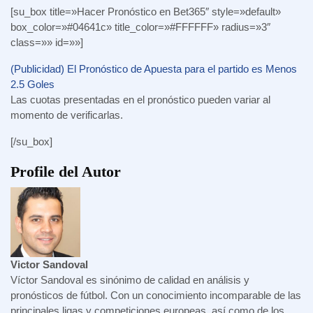
[su_box title=»Hacer Pronóstico en Bet365″ style=»default»
box_color=»#04641c» title_color=»#FFFFFF» radius=»3″
class=»» id=»»]
(Publicidad) El Pronóstico de Apuesta para el partido es Menos
2.5 Goles
Las cuotas presentadas en el pronóstico pueden variar al
momento de verificarlas.
[/su_box]
Profile del Autor
Victor Sandoval
Víctor Sandoval es sinónimo de calidad en análisis y
pronósticos de fútbol. Con un conocimiento incomparable de las
principales ligas y competiciones europeas, así como de los