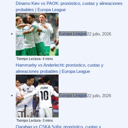
Dinamo Kiev vs PAOK: pronóstico, cuotas y alineaciones
probables | Europa League
Europa League
22 julio, 2026
Hammarby vs Anderlecht: pronóstico, cuotas y
alineaciones probables | Europa League
Europa League
22 julio, 2026
Qarabag vs CSKA Sofía: pronóstico, cuotas y