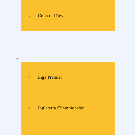
Copa del Rey
Inglaterra
Liga Premier
Inglaterra Championship