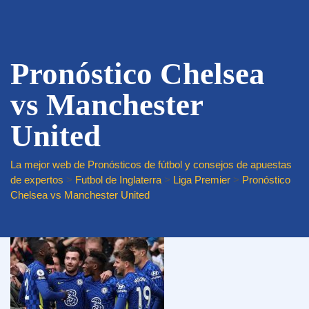
Pronóstico Chelsea
vs Manchester
United
La mejor web de Pronósticos de fútbol y consejos de apuestas
de expertos
>
Futbol de Inglaterra
>
Liga Premier
>
Pronóstico
Chelsea vs Manchester United