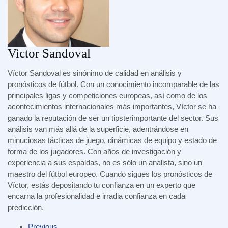
Victor Sandoval
Víctor Sandoval es sinónimo de calidad en análisis y
pronósticos de fútbol. Con un conocimiento incomparable de las
principales ligas y competiciones europeas, así como de los
acontecimientos internacionales más importantes, Víctor se ha
ganado la reputación de ser un tipsterimportante del sector. Sus
análisis van más allá de la superficie, adentrándose en
minuciosas tácticas de juego, dinámicas de equipo y estado de
forma de los jugadores. Con años de investigación y
experiencia a sus espaldas, no es sólo un analista, sino un
maestro del fútbol europeo. Cuando sigues los pronósticos de
Víctor, estás depositando tu confianza en un experto que
encarna la profesionalidad e irradia confianza en cada
predicción.
Previous