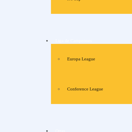
Liga de Campeones
Europa League
Conference League
Otras