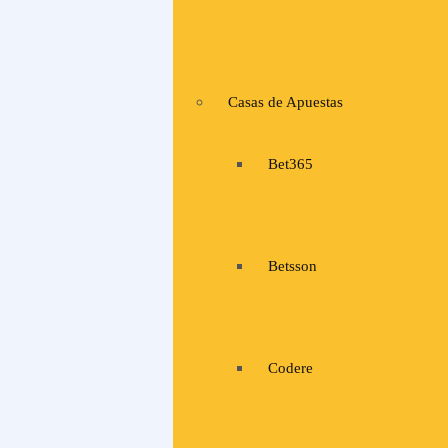
Casas de Apuestas
Bet365
Betsson
Codere