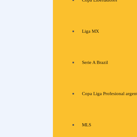
Copa Libertadores
Liga MX
Serie A Brazil
Copa Liga Profesional argen
MLS