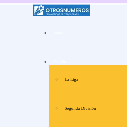
La mejor web de 
de expertos
Inicio
España
La Liga
Segunda División