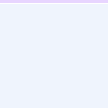
 consejos de apuestas