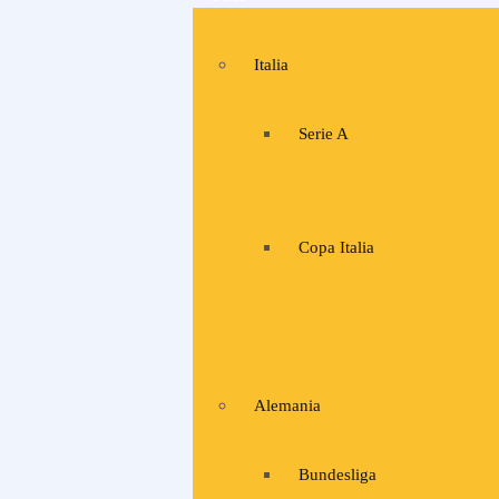
Italia
Serie A
Copa Italia
Alemania
Bundesliga