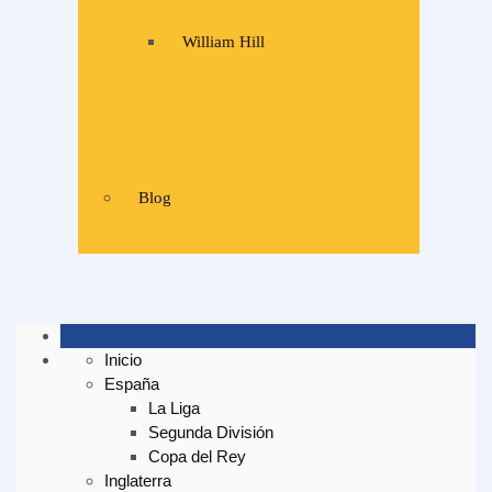
William Hill
Blog
Inicio
España
La Liga
Segunda División
Copa del Rey
Inglaterra