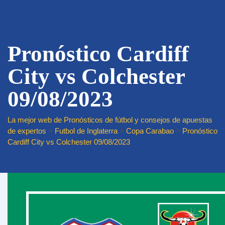
Pronóstico Cardiff
City vs Colchester
09/08/2023
La mejor web de Pronósticos de fútbol y consejos de apuestas
de expertos
>
Futbol de Inglaterra
>
Copa Carabao
>
Pronóstico
Cardiff City vs Colchester 09/08/2023