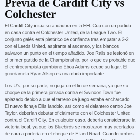
Previa de Cardiff City vs
Colchester
El Cardiff City inicia su andadura en la EFL Cup con un partido
en casa contra el Colchester United, de la League Two. El
conjunto galés está pletórico de confianza tras empatar a 2-2
con el Leeds United, aspirante al ascenso, y los blancos
salvaron un punto en el tiempo añadido. Joe Ralls se lesionó en
el primer partido de la Championship, por lo que es probable que
el centrocampista gambiano Ebou Adams ocupe su lugar. El
guardameta Ryan Allsop es una duda importante.
Los U’s, por su parte, no jugaron el fin de semana, ya que su
choque de la primera jornada contra el Swindon Town fue
aplazado debido a que el terreno de juego estaba encharcado.
El nuevo fichaje Ellis Iandolo, así como el delantero centro Joe
Taylor, deberían debutar oficialmente con el Colchester United
contra el Cardiff City. En cualquier caso, debería considerarse la
victoria local, ya que los Bluebirds se mostraron muy acertados
de cara a portería en el choque de Elland Road. Cuando ambos