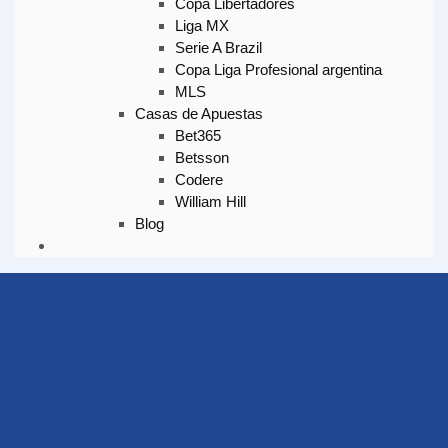
Copa Libertadores
Liga MX
Serie A Brazil
Copa Liga Profesional argentina
MLS
Casas de Apuestas
Bet365
Betsson
Codere
William Hill
Blog