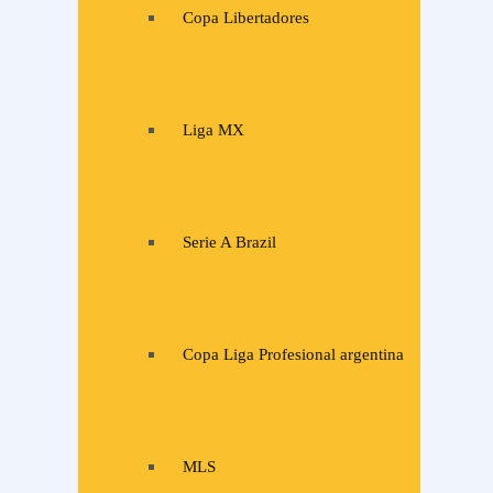
Copa Libertadores
Liga MX
Serie A Brazil
Copa Liga Profesional argentina
MLS