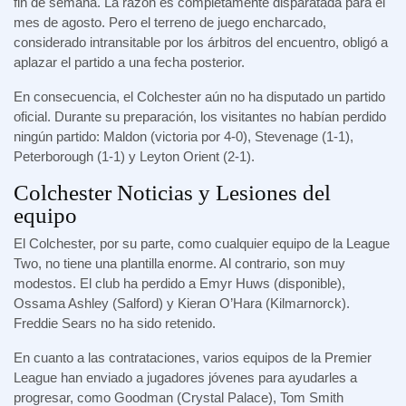
fin de semana. La razón es completamente disparatada para el
mes de agosto. Pero el terreno de juego encharcado,
considerado intransitable por los árbitros del encuentro, obligó a
aplazar el partido a una fecha posterior.
En consecuencia, el Colchester aún no ha disputado un partido
oficial. Durante su preparación, los visitantes no habían perdido
ningún partido: Maldon (victoria por 4-0), Stevenage (1-1),
Peterborough (1-1) y Leyton Orient (2-1).
Colchester Noticias y Lesiones del
equipo
El Colchester, por su parte, como cualquier equipo de la League
Two, no tiene una plantilla enorme. Al contrario, son muy
modestos. El club ha perdido a Emyr Huws (disponible),
Ossama Ashley (Salford) y Kieran O’Hara (Kilmarnorck).
Freddie Sears no ha sido retenido.
En cuanto a las contrataciones, varios equipos de la Premier
League han enviado a jugadores jóvenes para ayudarles a
progresar, como Goodman (Crystal Palace), Tom Smith