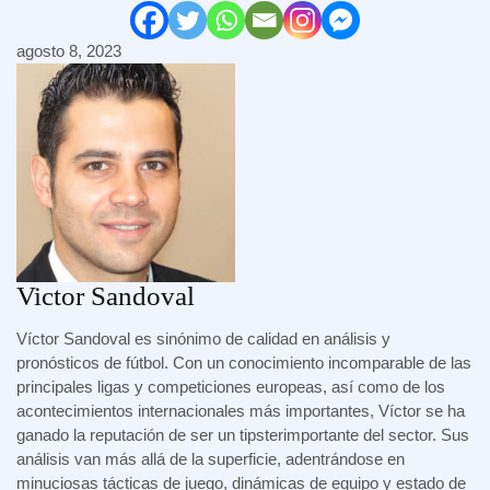
agosto 8, 2023
Victor Sandoval
Víctor Sandoval es sinónimo de calidad en análisis y
pronósticos de fútbol. Con un conocimiento incomparable de las
principales ligas y competiciones europeas, así como de los
acontecimientos internacionales más importantes, Víctor se ha
ganado la reputación de ser un tipsterimportante del sector. Sus
análisis van más allá de la superficie, adentrándose en
minuciosas tácticas de juego, dinámicas de equipo y estado de