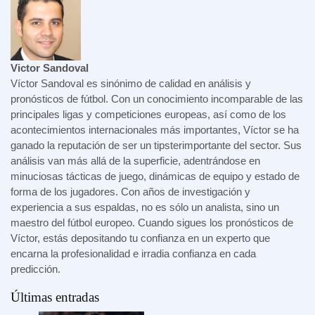
Victor Sandoval
Víctor Sandoval es sinónimo de calidad en análisis y
pronósticos de fútbol. Con un conocimiento incomparable de las
principales ligas y competiciones europeas, así como de los
acontecimientos internacionales más importantes, Víctor se ha
ganado la reputación de ser un tipsterimportante del sector. Sus
análisis van más allá de la superficie, adentrándose en
minuciosas tácticas de juego, dinámicas de equipo y estado de
forma de los jugadores. Con años de investigación y
experiencia a sus espaldas, no es sólo un analista, sino un
maestro del fútbol europeo. Cuando sigues los pronósticos de
Víctor, estás depositando tu confianza en un experto que
encarna la profesionalidad e irradia confianza en cada
predicción.
Últimas entradas