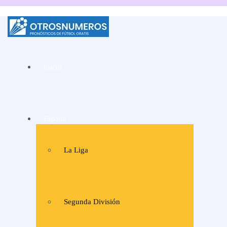
La mejor web de
Pronósticos de fútbol
Inicio
y consejos de apuestas
de expertos
España
La Liga
Segunda División