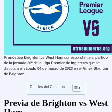
Pronóstico Brighton vs West Ham
correspondiente al
partido
de la jornada 26ª
de la
Liga Premier de Inglaterra
que se
disputará el
sábado 04 de marzo de 2023
en el
Amex Stadium
de Brighton
.
Detalles del Contenido
Previa de Brighton vs West