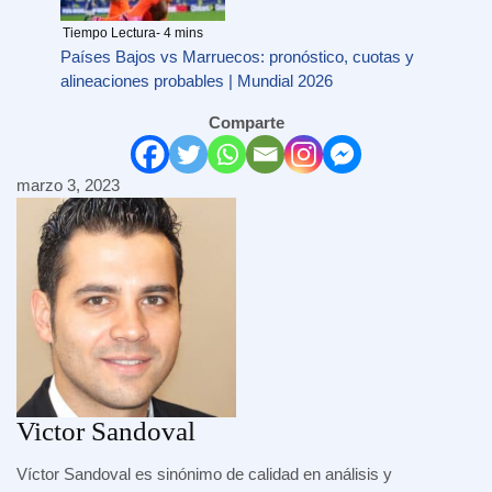
Países Bajos vs Marruecos: pronóstico, cuotas y
alineaciones probables | Mundial 2026
Comparte
marzo 3, 2023
Victor Sandoval
Víctor Sandoval es sinónimo de calidad en análisis y