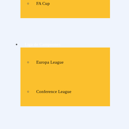
FA Cup
Liga de Campeones
Europa League
Conference League