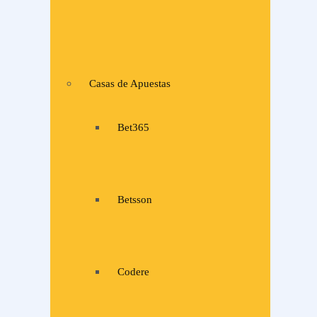
Casas de Apuestas
Bet365
Betsson
Codere