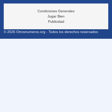
Condiciones Generales
Jugar Bien
Publicidad
© 2026 Otrosnumeros.org - Todos los derechos reservados