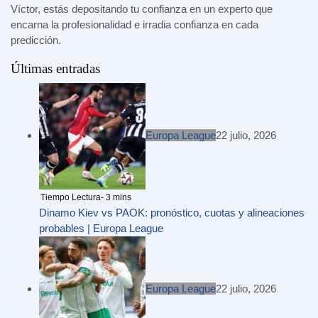
Víctor, estás depositando tu confianza en un experto que
encarna la profesionalidad e irradia confianza en cada
predicción.
Últimas entradas
Europa League
22 julio, 2026
Dinamo Kiev vs PAOK: pronóstico, cuotas y alineaciones
probables | Europa League
Europa League
22 julio, 2026