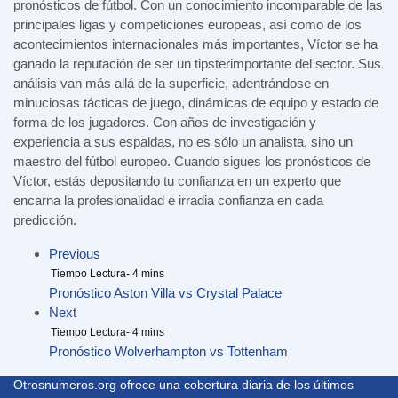
pronósticos de fútbol. Con un conocimiento incomparable de las
principales ligas y competiciones europeas, así como de los
acontecimientos internacionales más importantes, Víctor se ha
ganado la reputación de ser un tipsterimportante del sector. Sus
análisis van más allá de la superficie, adentrándose en
minuciosas tácticas de juego, dinámicas de equipo y estado de
forma de los jugadores. Con años de investigación y
experiencia a sus espaldas, no es sólo un analista, sino un
maestro del fútbol europeo. Cuando sigues los pronósticos de
Víctor, estás depositando tu confianza en un experto que
encarna la profesionalidad e irradia confianza en cada
predicción.
Previous
Pronóstico Aston Villa vs Crystal Palace
Next
Pronóstico Wolverhampton vs Tottenham
Otrosnumeros.org ofrece una cobertura diaria de los últimos