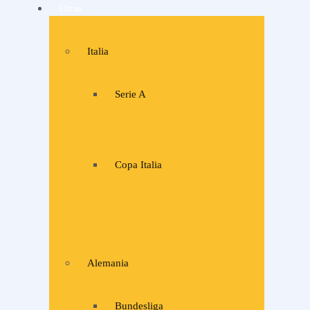
Otras
Italia
Serie A
Copa Italia
Alemania
Bundesliga