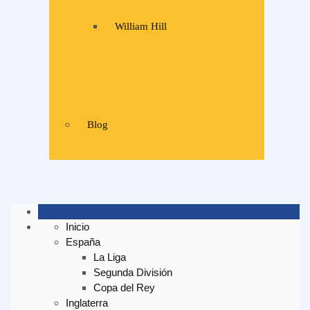
William Hill
Blog
Inicio
España
La Liga
Segunda División
Copa del Rey
Inglaterra