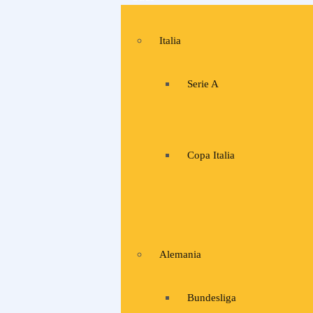
Italia
Serie A
Copa Italia
Alemania
Bundesliga