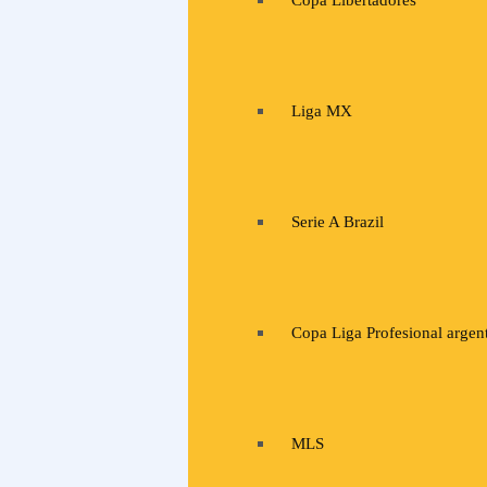
Copa Libertadores
Liga MX
Serie A Brazil
Copa Liga Profesional argen
MLS