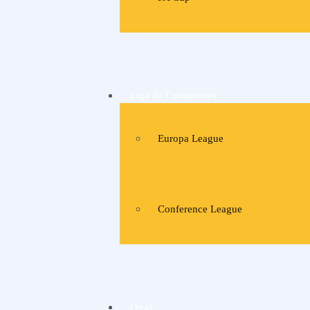
Liga de Campeones
Europa League
Conference League
Otras