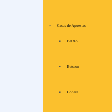
Casas de Apuestas
Bet365
Betsson
Codere