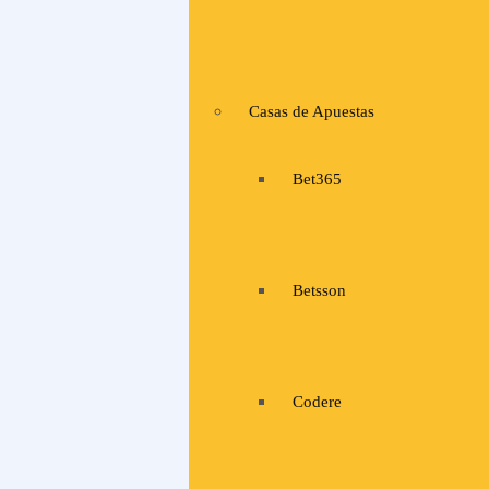
Casas de Apuestas
Bet365
Betsson
Codere