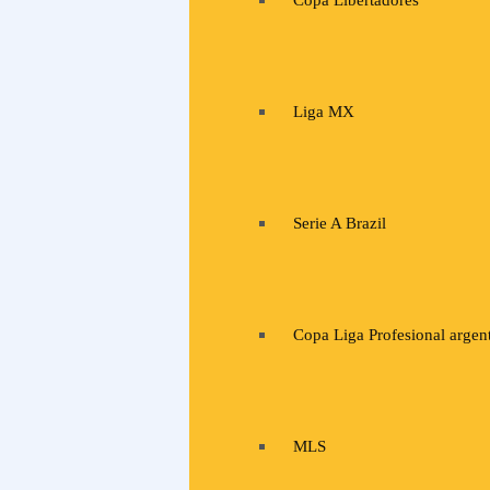
Copa Libertadores
Liga MX
Serie A Brazil
Copa Liga Profesional argen
MLS