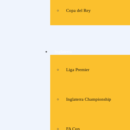
Copa del Rey
Inglaterra
Liga Premier
Inglaterra Championship
FA Cup