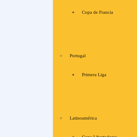
Copa de Francia
Portugal
Primera Liga
Latinoamérica