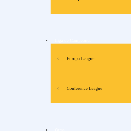
Liga de Campeones
Europa League
Conference League
Otras