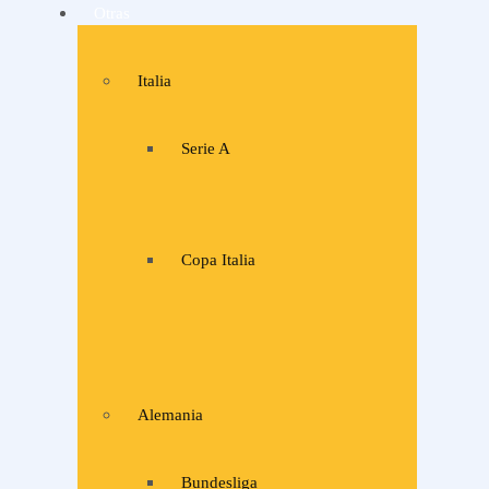
Otras
Italia
Serie A
Copa Italia
Alemania
Bundesliga