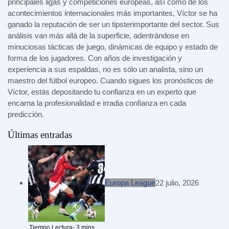
principales ligas y competiciones europeas, así como de los
acontecimientos internacionales más importantes, Víctor se ha
ganado la reputación de ser un tipsterimportante del sector. Sus
análisis van más allá de la superficie, adentrándose en
minuciosas tácticas de juego, dinámicas de equipo y estado de
forma de los jugadores. Con años de investigación y
experiencia a sus espaldas, no es sólo un analista, sino un
maestro del fútbol europeo. Cuando sigues los pronósticos de
Víctor, estás depositando tu confianza en un experto que
encarna la profesionalidad e irradia confianza en cada
predicción.
Últimas entradas
Europa League
22 julio, 2026