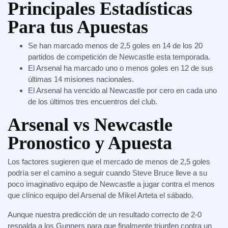
Principales Estadísticas
Para tus Apuestas
Se han marcado menos de 2,5 goles en 14 de los 20
partidos de competición de Newcastle esta temporada.
El Arsenal ha marcado uno o menos goles en 12 de sus
últimas 14 misiones nacionales.
El Arsenal ha vencido al Newcastle por cero en cada uno
de los últimos tres encuentros del club.
Arsenal vs Newcastle
Pronostico y Apuesta
Los factores sugieren que el mercado de menos de 2,5 goles
podría ser el camino a seguir cuando Steve Bruce lleve a su
poco imaginativo equipo de Newcastle a jugar contra el menos
que clínico equipo del Arsenal de Mikel Arteta el sábado.
Aunque nuestra predicción de un resultado correcto de 2-0
respalda a los Gunners para que finalmente triunfen contra un