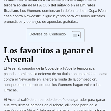
tercera ronda de la FA Cup del sábado en el Emirates
Stadium
. Los Gunners comienzan la defensa de su Copa FA en
casa contra Newcastle. Sigue leyendo para ver todos nuestros
pronósticos y consejos de apuestas gratuitos.
Detalles del Contenido
Los favoritos a ganar el
Arsenal
El Arsenal, ganador de la Copa de la FA de la temporada
pasada, comienza la defensa de su título con un partido en casa
contra el Newcastle en la tercera ronda de la competición,
aunque es poco probable que los Gunners hagan volar a las
Urracas.
El Arsenal salió de un período de otoño desgarrador para ganar
sus tres últimos partidos en el rebote, aliviando parte de la
presión sobre Mikel Arteta en el proceso, y su serie de victorias