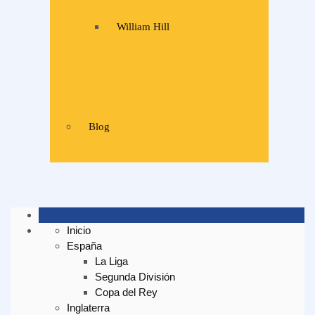
William Hill
Blog
Inicio
España
La Liga
Segunda División
Copa del Rey
Inglaterra