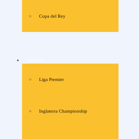
Copa del Rey
Inglaterra
Liga Premier
Inglaterra Championship