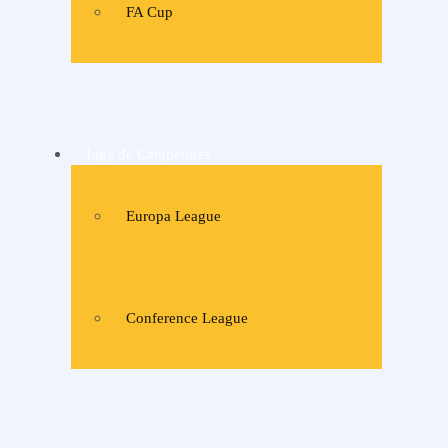
FA Cup
Liga de Campeones
Europa League
Conference League