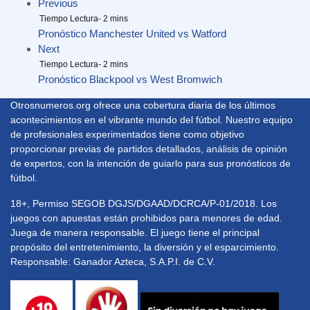
Previous
Pronóstico Manchester United vs Watford
Next
Pronóstico Blackpool vs West Bromwich
Otrosnumeros.org ofrece una cobertura diaria de los últimos
acontecimientos en el vibrante mundo del fútbol. Nuestro equipo
de profesionales experimentados tiene como objetivo
proporcionar previas de partidos detallados, análisis de opinión
de expertos, con la intención de guiarlo para sus pronósticos de
fútbol.
18+, Permiso SEGOB DGJS/DGAAD/DCRCA/P-01/2018. Los
juegos con apuestas están prohibidos para menores de edad.
Juega de manera responsable. El juego tiene el principal
propósito del entretenimiento, la diversión y el esparcimiento.
Responsable: Ganador Azteca, S.A.P.I. de C.V.