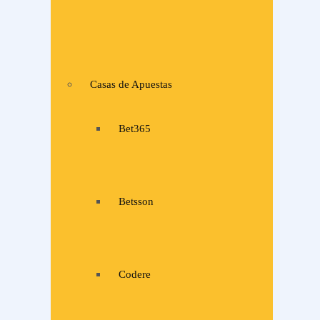
Casas de Apuestas
Bet365
Betsson
Codere