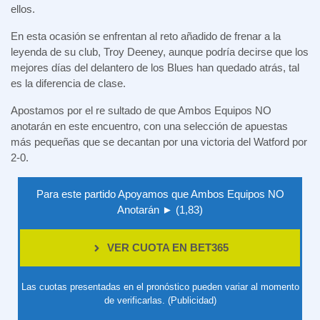
ellos.
En esta ocasión se enfrentan al reto añadido de frenar a la
leyenda de su club, Troy Deeney, aunque podría decirse que los
mejores días del delantero de los Blues han quedado atrás, tal
es la diferencia de clase.
Apostamos por el re sultado de que Ambos Equipos NO
anotarán en este encuentro, con una selección de apuestas
más pequeñas que se decantan por una victoria del Watford por
2-0.
Para este partido Apoyamos que Ambos Equipos NO
Anotarán ► (1,83)
VER CUOTA EN BET365
Las cuotas presentadas en el pronóstico pueden variar al momento
de verificarlas. (Publicidad)