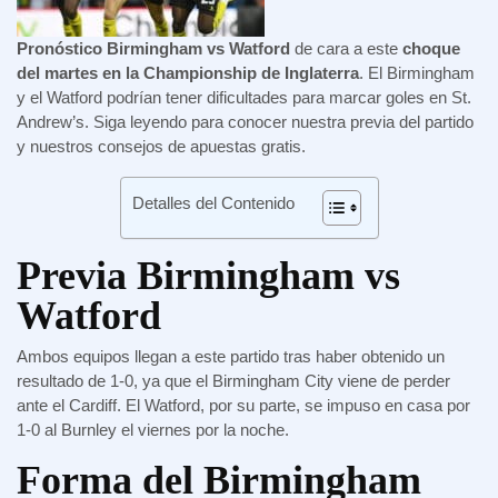
Pronóstico Birmingham vs Watford
de cara a este
choque
del martes en la Championship de Inglaterra
. El Birmingham
y el Watford podrían tener dificultades para marcar goles en St.
Andrew’s. Siga leyendo para conocer nuestra previa del partido
y nuestros consejos de apuestas gratis.
Detalles del Contenido
Previa Birmingham vs
Watford
Ambos equipos llegan a este partido tras haber obtenido un
resultado de 1-0, ya que el Birmingham City viene de perder
ante el Cardiff. El Watford, por su parte, se impuso en casa por
1-0 al Burnley el viernes por la noche.
Forma del Birmingham