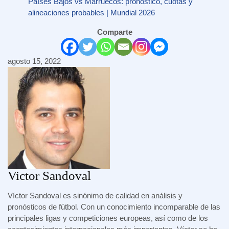
Países Bajos vs Marruecos: pronóstico, cuotas y
alineaciones probables | Mundial 2026
Comparte
agosto 15, 2022
Victor Sandoval
Víctor Sandoval es sinónimo de calidad en análisis y
pronósticos de fútbol. Con un conocimiento incomparable de las
principales ligas y competiciones europeas, así como de los