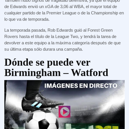
También hubo signos de fragilidad defensiva, ya que el equipo
de Edwards envió un xGA de 3,06 al WBA, el mayor total de
cualquier partido de la Premier League o de la Championship en
lo que va de temporada.
La temporada pasada, Rob Edwards guió al Forest Green
Rovers hasta el título de la League Two, y tendrá la tarea de
devolver a este equipo a la máxima categoría después de que
su última etapa sólo durara una campaña.
Dónde se puede ver
Birmingham – Watford