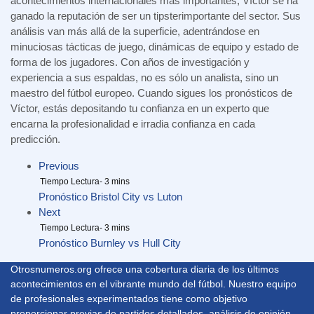
acontecimientos internacionales más importantes, Víctor se ha
ganado la reputación de ser un tipsterimportante del sector. Sus
análisis van más allá de la superficie, adentrándose en
minuciosas tácticas de juego, dinámicas de equipo y estado de
forma de los jugadores. Con años de investigación y
experiencia a sus espaldas, no es sólo un analista, sino un
maestro del fútbol europeo. Cuando sigues los pronósticos de
Víctor, estás depositando tu confianza en un experto que
encarna la profesionalidad e irradia confianza en cada
predicción.
Previous
Pronóstico Bristol City vs Luton
Next
Pronóstico Burnley vs Hull City
Otrosnumeros.org ofrece una cobertura diaria de los últimos
acontecimientos en el vibrante mundo del fútbol. Nuestro equipo
de profesionales experimentados tiene como objetivo
proporcionar previas de partidos detallados, análisis de opinión