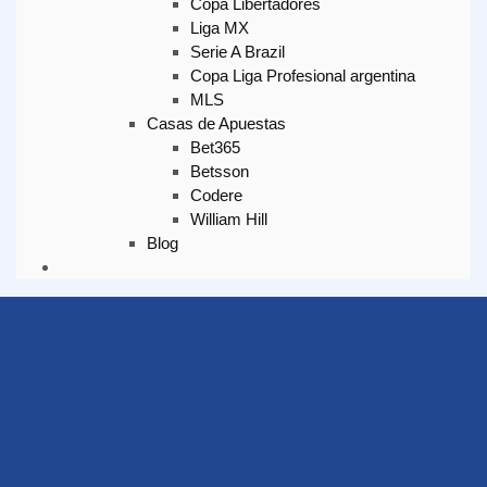
Copa Libertadores
Liga MX
Serie A Brazil
Copa Liga Profesional argentina
MLS
Casas de Apuestas
Bet365
Betsson
Codere
William Hill
Blog