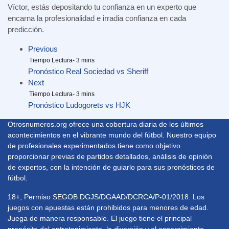
Víctor, estás depositando tu confianza en un experto que
encarna la profesionalidad e irradia confianza en cada
predicción.
Previous
Pronóstico Real Sociedad vs Sheriff
Next
Pronóstico Ludogorets vs HJK
Otrosnumeros.org ofrece una cobertura diaria de los últimos
acontecimientos en el vibrante mundo del fútbol. Nuestro equipo
de profesionales experimentados tiene como objetivo
proporcionar previas de partidos detallados, análisis de opinión
de expertos, con la intención de guiarlo para sus pronósticos de
fútbol.
18+, Permiso SEGOB DGJS/DGAAD/DCRCA/P-01/2018. Los
juegos con apuestas están prohibidos para menores de edad.
Juega de manera responsable. El juego tiene el principal