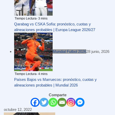
Qarabag vs CSKA Sofía: pronóstico, cuotas y
alineaciones probables | Europa League 2026/27
Mundial Futbol 2026
28 junio, 2026
Países Bajos vs Marruecos: pronóstico, cuotas y
alineaciones probables | Mundial 2026
Comparte
octubre 12, 2022