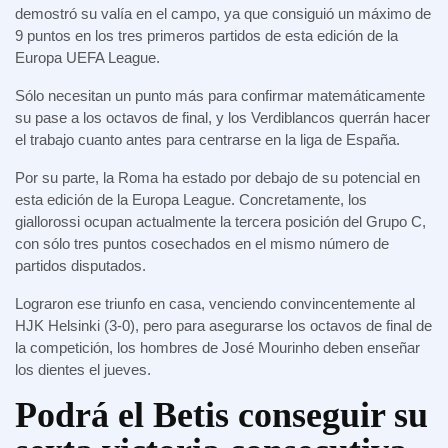
demostró su valía en el campo, ya que consiguió un máximo de
9 puntos en los tres primeros partidos de esta edición de la
Europa UEFA League.
Sólo necesitan un punto más para confirmar matemáticamente
su pase a los octavos de final, y los Verdiblancos querrán hacer
el trabajo cuanto antes para centrarse en la liga de España.
Por su parte, la Roma ha estado por debajo de su potencial en
esta edición de la Europa League. Concretamente, los
giallorossi ocupan actualmente la tercera posición del Grupo C,
con sólo tres puntos cosechados en el mismo número de
partidos disputados.
Lograron ese triunfo en casa, venciendo convincentemente al
HJK Helsinki (3-0), pero para asegurarse los octavos de final de
la competición, los hombres de José Mourinho deben enseñar
los dientes el jueves.
Podrá el Betis conseguir su