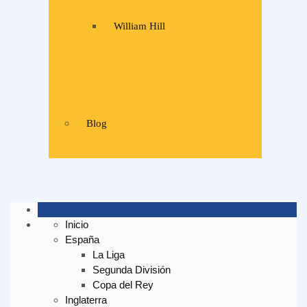
William Hill
Blog
Inicio
España
La Liga
Segunda División
Copa del Rey
Inglaterra