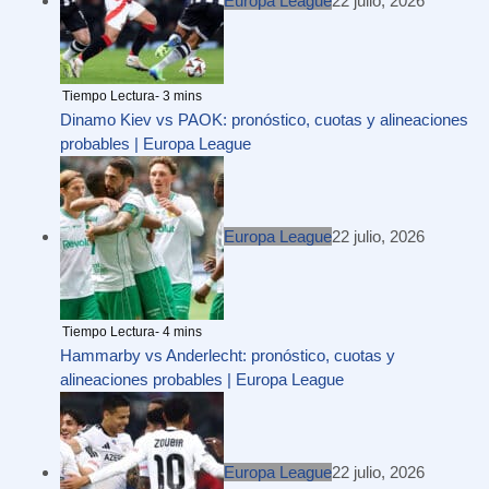
Europa League
22 julio, 2026
Dinamo Kiev vs PAOK: pronóstico, cuotas y alineaciones
probables | Europa League
Europa League
22 julio, 2026
Hammarby vs Anderlecht: pronóstico, cuotas y
alineaciones probables | Europa League
Europa League
22 julio, 2026