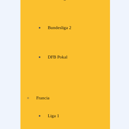
Bundesliga 2
DFB Pokal
Francia
Liga 1