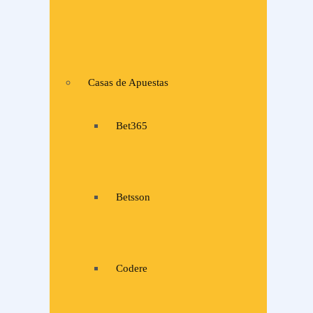
Casas de Apuestas
Bet365
Betsson
Codere