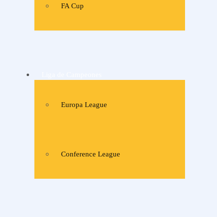
FA Cup
Liga de Campeones
Europa League
Conference League