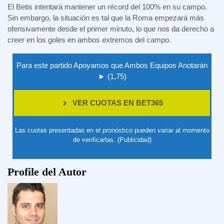
El Betis intentará mantener un récord del 100% en su campo.
Sin embargo, la situación es tal que la Roma empezará más
ofensivamente desde el primer minuto, lo que nos da derecho a
creer en los goles en ambos extremos del campo.
Para este partido Apoyamos que Ambos Equipos Anotarán
► (1,75)
VER CUOTAS EN BET365
Las cuotas presentadas en el pronóstico pueden variar al momento
de verificarlas. (Publicidad)
Profile del Autor