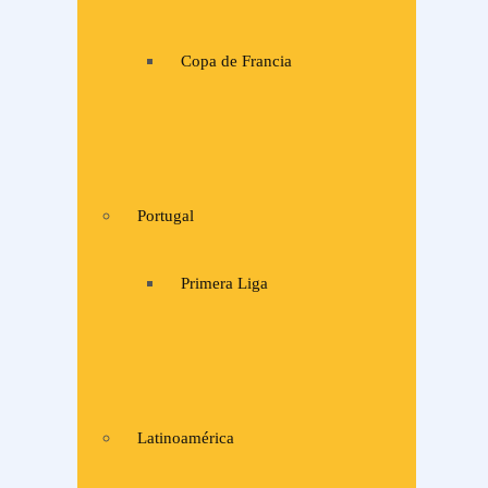
Copa de Francia
Portugal
Primera Liga
Latinoamérica