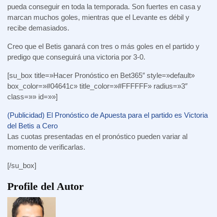
pueda conseguir en toda la temporada. Son fuertes en casa y
marcan muchos goles, mientras que el Levante es débil y
recibe demasiados.
Creo que el Betis ganará con tres o más goles en el partido y
predigo que conseguirá una victoria por 3-0.
[su_box title=»Hacer Pronóstico en Bet365″ style=»default»
box_color=»#04641c» title_color=»#FFFFFF» radius=»3″
class=»» id=»»]
(Publicidad) El Pronóstico de Apuesta para el partido es Victoria
del Betis a Cero
Las cuotas presentadas en el pronóstico pueden variar al
momento de verificarlas.
[/su_box]
Profile del Autor