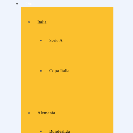
Otras
Italia
Serie A
Copa Italia
Alemania
Bundesliga