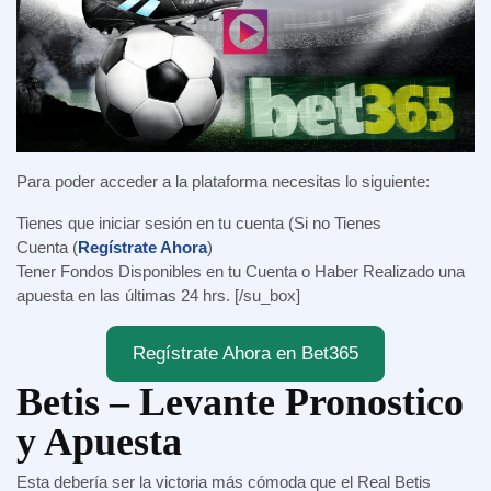
Para poder acceder a la plataforma necesitas lo siguiente:
Tienes que iniciar sesión en tu cuenta (Si no Tienes
Cuenta (
Regístrate Ahora
)
Tener Fondos Disponibles en tu Cuenta o Haber Realizado una
apuesta en las últimas 24 hrs. [/su_box]
Regístrate Ahora en Bet365
Betis – Levante Pronostico
y Apuesta
Esta debería ser la victoria más cómoda que el Real Betis