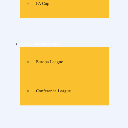
FA Cup
Liga de Campeones
Europa League
Conference League