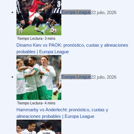
Europa League
22 julio, 2026
Dinamo Kiev vs PAOK: pronóstico, cuotas y alineaciones
probables | Europa League
Europa League
22 julio, 2026
Hammarby vs Anderlecht: pronóstico, cuotas y
alineaciones probables | Europa League