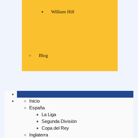
William Hill
Blog
Inicio
España
La Liga
Segunda División
Copa del Rey
Inglaterra