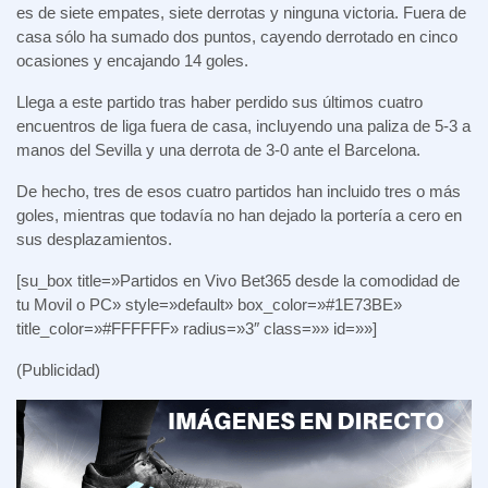
es de siete empates, siete derrotas y ninguna victoria. Fuera de
casa sólo ha sumado dos puntos, cayendo derrotado en cinco
ocasiones y encajando 14 goles.
Llega a este partido tras haber perdido sus últimos cuatro
encuentros de liga fuera de casa, incluyendo una paliza de 5-3 a
manos del Sevilla y una derrota de 3-0 ante el Barcelona.
De hecho, tres de esos cuatro partidos han incluido tres o más
goles, mientras que todavía no han dejado la portería a cero en
sus desplazamientos.
[su_box title=»Partidos en Vivo Bet365 desde la comodidad de
tu Movil o PC» style=»default» box_color=»#1E73BE»
title_color=»#FFFFFF» radius=»3″ class=»» id=»»]
(Publicidad)