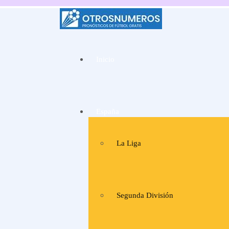
La mejor web de 
de expertos
Inicio
España
La Liga
Segunda División