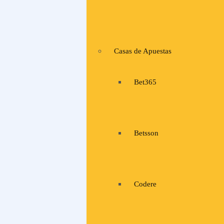
Casas de Apuestas
Bet365
Betsson
Codere