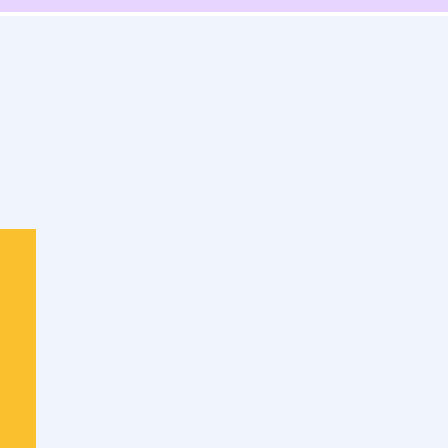
Pronósticos de fútbol y