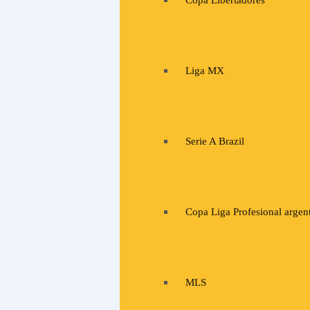
Copa Libertadores
Liga MX
Serie A Brazil
Copa Liga Profesional argen
MLS