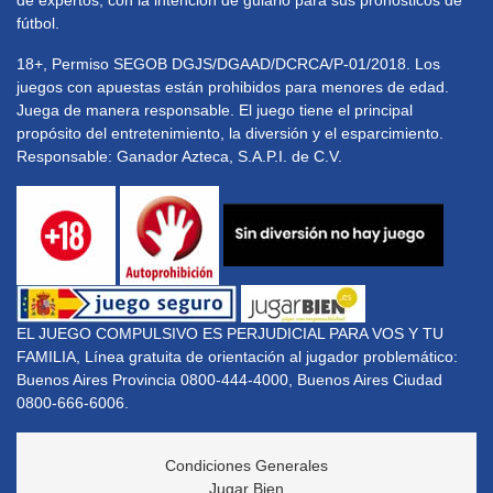
fútbol.
18+, Permiso SEGOB DGJS/DGAAD/DCRCA/P-01/2018. Los
juegos con apuestas están prohibidos para menores de edad.
Juega de manera responsable. El juego tiene el principal
propósito del entretenimiento, la diversión y el esparcimiento.
Responsable: Ganador Azteca, S.A.P.I. de C.V.
EL JUEGO COMPULSIVO ES PERJUDICIAL PARA VOS Y TU
FAMILIA, Línea gratuita de orientación al jugador problemático:
Buenos Aires Provincia 0800-444-4000, Buenos Aires Ciudad
0800-666-6006.
Condiciones Generales
Jugar Bien