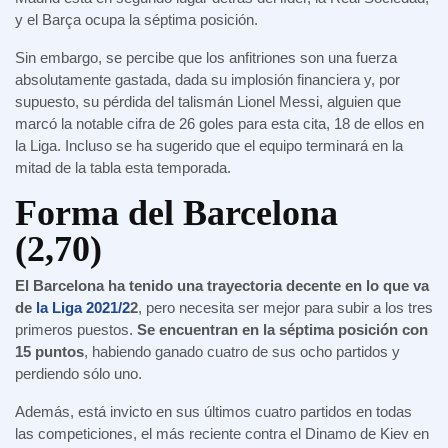
y el Barça ocupa la séptima posición.
Sin embargo, se percibe que los anfitriones son una fuerza
absolutamente gastada, dada su implosión financiera y, por
supuesto, su pérdida del talismán Lionel Messi, alguien que
marcó la notable cifra de 26 goles para esta cita, 18 de ellos en
la Liga. Incluso se ha sugerido que el equipo terminará en la
mitad de la tabla esta temporada.
Forma del Barcelona
(2,70)
El Barcelona ha tenido una trayectoria decente en lo que va
de
la Liga 2021/2
2
, pero necesita ser mejor para subir a los tres
primeros puestos.
Se encuentran en la séptima posición con
15 puntos
, habiendo ganado cuatro de sus ocho partidos y
perdiendo sólo uno.
Además, está invicto en sus últimos cuatro partidos en todas
las competiciones, el más reciente contra el Dinamo de Kiev en