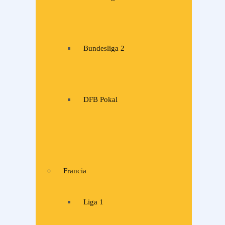
Bundesliga 2
DFB Pokal
Francia
Liga 1