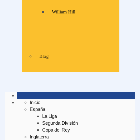
William Hill
Blog
Inicio
España
La Liga
Segunda División
Copa del Rey
Inglaterra