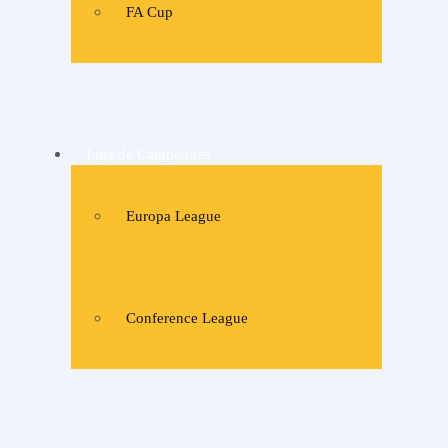
FA Cup
Liga de Campeones
Europa League
Conference League