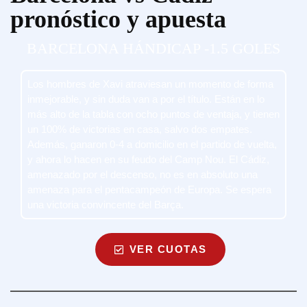
pronóstico y apuesta
BARCELONA HÁNDICAP -1.5 GOLES
Los hombres de Xavi atraviesan un momento de forma
inmejorable, y sin duda van a por el título. Están en lo
más alto de la tabla con ocho puntos de ventaja, y tienen
un 100% de victorias en casa, salvo dos empates.
Además, ganaron 0-4 a domicilio en el partido de vuelta,
y ahora lo hacen en su feudo del Camp Nou. El Cádiz,
amenazado por el descenso, no es en absoluto una
amenaza para el pentacampeón de Europa. Se espera
una victoria convincente del Barça.
VER CUOTAS