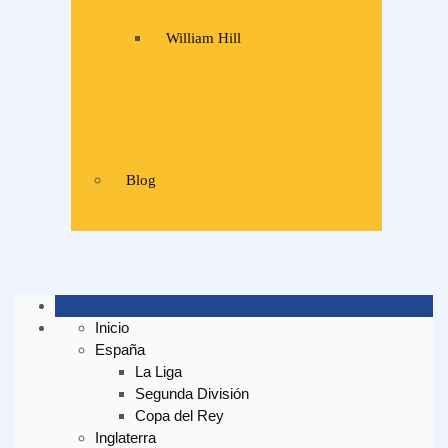
William Hill
Blog
Inicio
España
La Liga
Segunda División
Copa del Rey
Inglaterra