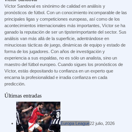
Víctor Sandoval es sinónimo de calidad en análisis y
pronósticos de fútbol. Con un conocimiento incomparable de las
principales ligas y competiciones europeas, así como de los
acontecimientos internacionales más importantes, Víctor se ha
ganado la reputación de ser un tipsterimportante del sector. Sus
análisis van más allá de la superficie, adentrándose en
minuciosas tácticas de juego, dinámicas de equipo y estado de
forma de los jugadores. Con años de investigación y
experiencia a sus espaldas, no es sólo un analista, sino un
maestro del fútbol europeo. Cuando sigues los pronósticos de
Víctor, estás depositando tu confianza en un experto que
encarna la profesionalidad e irradia confianza en cada
predicción.
Últimas entradas
Europa League
22 julio, 2026