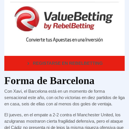
REGISTARSE EN REBELBETTING
Forma de Barcelona
Con Xavi, el Barcelona está en un momento de forma
sensacional este año, con ocho victorias en diez partidos de liga
en casa, seis de ellas con al menos dos goles de ventaja.
El jueves, en el empate a 2-2 contra el Manchester United, los
azulgranas mostraron cierta fragilidad defensiva, pero el ataque
del Cádiz no presenta ni de lejos la misma riqueza ofensiva que