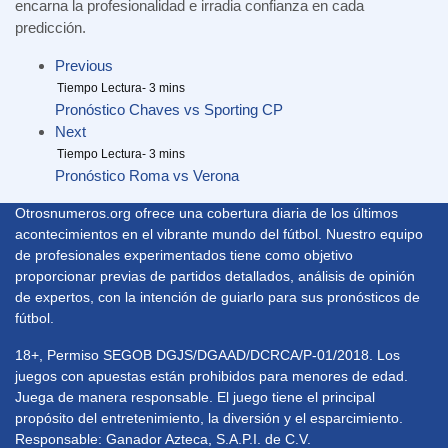
encarna la profesionalidad e irradia confianza en cada
predicción.
Previous
Pronóstico Chaves vs Sporting CP
Next
Pronóstico Roma vs Verona
Otrosnumeros.org ofrece una cobertura diaria de los últimos
acontecimientos en el vibrante mundo del fútbol. Nuestro equipo
de profesionales experimentados tiene como objetivo
proporcionar previas de partidos detallados, análisis de opinión
de expertos, con la intención de guiarlo para sus pronósticos de
fútbol.
18+, Permiso SEGOB DGJS/DGAAD/DCRCA/P-01/2018. Los
juegos con apuestas están prohibidos para menores de edad.
Juega de manera responsable. El juego tiene el principal
propósito del entretenimiento, la diversión y el esparcimiento.
Responsable: Ganador Azteca, S.A.P.I. de C.V.