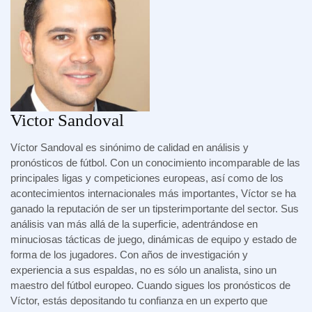
Victor Sandoval
Víctor Sandoval es sinónimo de calidad en análisis y
pronósticos de fútbol. Con un conocimiento incomparable de las
principales ligas y competiciones europeas, así como de los
acontecimientos internacionales más importantes, Víctor se ha
ganado la reputación de ser un tipsterimportante del sector. Sus
análisis van más allá de la superficie, adentrándose en
minuciosas tácticas de juego, dinámicas de equipo y estado de
forma de los jugadores. Con años de investigación y
experiencia a sus espaldas, no es sólo un analista, sino un
maestro del fútbol europeo. Cuando sigues los pronósticos de
Víctor, estás depositando tu confianza en un experto que