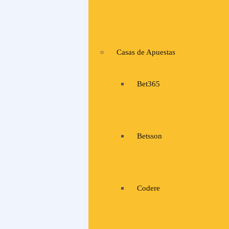
Casas de Apuestas
Bet365
Betsson
Codere