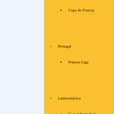
Copa de Francia
Portugal
Primera Liga
Latinoamérica