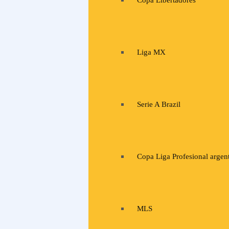
Copa Libertadores
Liga MX
Serie A Brazil
Copa Liga Profesional argen
MLS