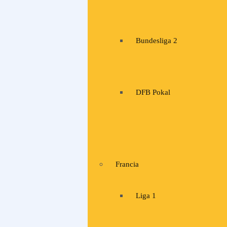
Bundesliga 2
DFB Pokal
Francia
Liga 1