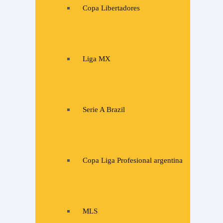
Copa Libertadores
Liga MX
Serie A Brazil
Copa Liga Profesional argentina
MLS