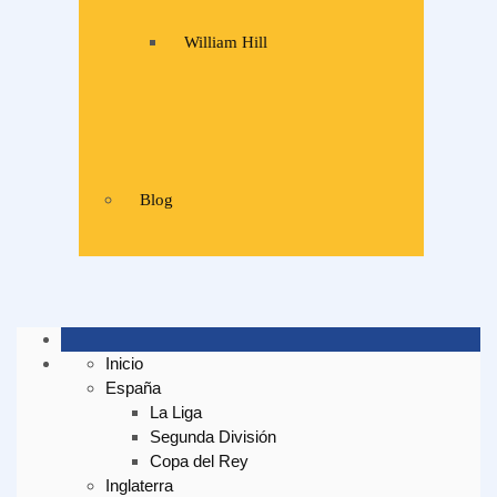
William Hill
Blog
Inicio
España
La Liga
Segunda División
Copa del Rey
Inglaterra