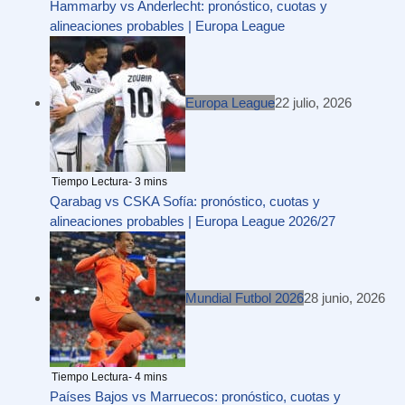
Hammarby vs Anderlecht: pronóstico, cuotas y
alineaciones probables | Europa League
Europa League
22 julio, 2026
Qarabag vs CSKA Sofía: pronóstico, cuotas y
alineaciones probables | Europa League 2026/27
Mundial Futbol 2026
28 junio, 2026
Países Bajos vs Marruecos: pronóstico, cuotas y