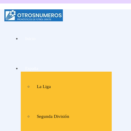
La mejor web de
Pronósticos de fútbol
Inicio
y consejos de apuestas
de expertos
España
La Liga
Segunda División