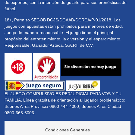
de expertos, con la intención de guiarlo para sus pronósticos de
fútbol.
18+, Permiso SEGOB DGJS/DGAAD/DCRCA/P-01/2018. Los
juegos con apuestas están prohibidos para menores de edad.
Juega de manera responsable. El juego tiene el principal
propósito del entretenimiento, la diversión y el esparcimiento.
Responsable: Ganador Azteca, S.A.P.I. de C.V.
EL JUEGO COMPULSIVO ES PERJUDICIAL PARA VOS Y TU
FAMILIA, Línea gratuita de orientación al jugador problemático:
Buenos Aires Provincia 0800-444-4000, Buenos Aires Ciudad
0800-666-6006.
Condiciones Generales