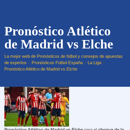
Pronóstico Atlético
de Madrid vs Elche
La mejor web de Pronósticos de fútbol y consejos de apuestas
de expertos
>
Pronósticos Fútbol España
>
La Liga
>
Pronóstico Atlético de Madrid vs Elche
Pronóstico Atlético de Madrid vs Elche
para el
choque de la