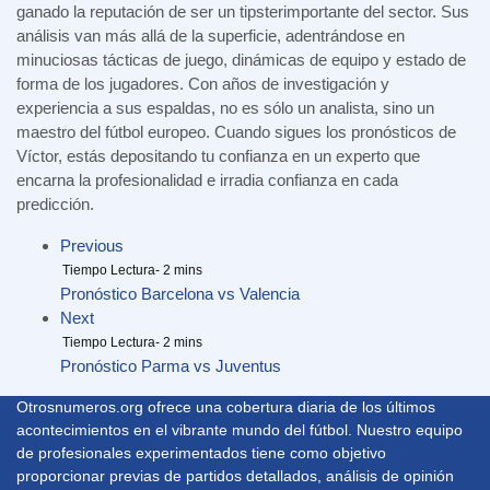
ganado la reputación de ser un tipsterimportante del sector. Sus
análisis van más allá de la superficie, adentrándose en
minuciosas tácticas de juego, dinámicas de equipo y estado de
forma de los jugadores. Con años de investigación y
experiencia a sus espaldas, no es sólo un analista, sino un
maestro del fútbol europeo. Cuando sigues los pronósticos de
Víctor, estás depositando tu confianza en un experto que
encarna la profesionalidad e irradia confianza en cada
predicción.
Previous
Pronóstico Barcelona vs Valencia
Next
Pronóstico Parma vs Juventus
Otrosnumeros.org ofrece una cobertura diaria de los últimos
acontecimientos en el vibrante mundo del fútbol. Nuestro equipo
de profesionales experimentados tiene como objetivo
proporcionar previas de partidos detallados, análisis de opinión