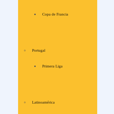
Copa de Francia
Portugal
Primera Liga
Latinoamérica