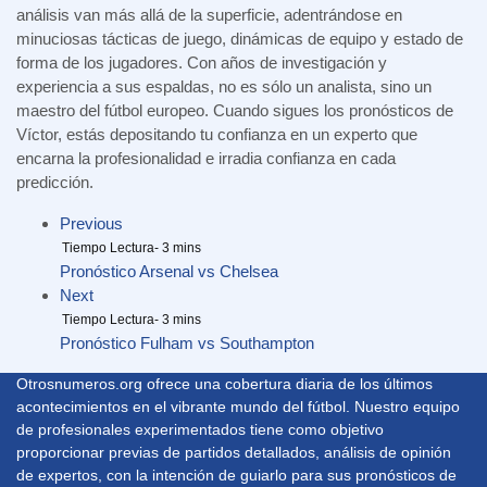
análisis van más allá de la superficie, adentrándose en
minuciosas tácticas de juego, dinámicas de equipo y estado de
forma de los jugadores. Con años de investigación y
experiencia a sus espaldas, no es sólo un analista, sino un
maestro del fútbol europeo. Cuando sigues los pronósticos de
Víctor, estás depositando tu confianza en un experto que
encarna la profesionalidad e irradia confianza en cada
predicción.
Previous
Pronóstico Arsenal vs Chelsea
Next
Pronóstico Fulham vs Southampton
Otrosnumeros.org ofrece una cobertura diaria de los últimos
acontecimientos en el vibrante mundo del fútbol. Nuestro equipo
de profesionales experimentados tiene como objetivo
proporcionar previas de partidos detallados, análisis de opinión
de expertos, con la intención de guiarlo para sus pronósticos de