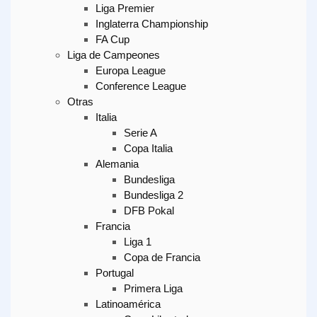
Liga Premier
Inglaterra Championship
FA Cup
Liga de Campeones
Europa League
Conference League
Otras
Italia
Serie A
Copa Italia
Alemania
Bundesliga
Bundesliga 2
DFB Pokal
Francia
Liga 1
Copa de Francia
Portugal
Primera Liga
Latinoamérica