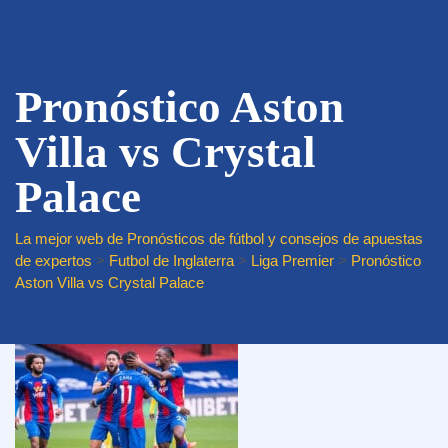
Pronóstico Aston
Villa vs Crystal
Palace
La mejor web de Pronósticos de fútbol y consejos de apuestas
de expertos
>
Futbol de Inglaterra
>
Liga Premier
>
Pronóstico
Aston Villa vs Crystal Palace