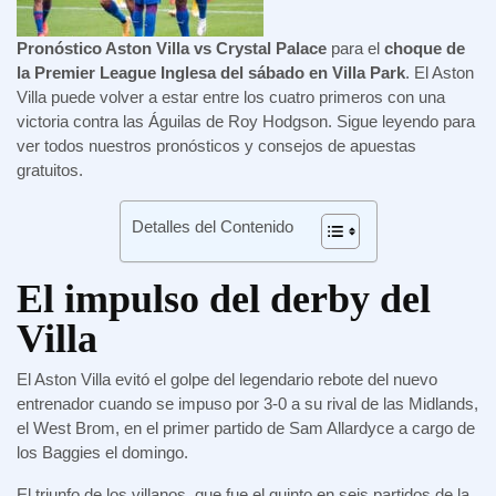
Pronóstico Aston Villa vs Crystal Palace
para el
choque de
la Premier League Inglesa del sábado en Villa Park
. El Aston
Villa puede volver a estar entre los cuatro primeros con una
victoria contra las Águilas de Roy Hodgson. Sigue leyendo para
ver todos nuestros pronósticos y consejos de apuestas
gratuitos.
Detalles del Contenido
El impulso del derby del
Villa
El Aston Villa evitó el golpe del legendario rebote del nuevo
entrenador cuando se impuso por 3-0 a su rival de las Midlands,
el West Brom, en el primer partido de Sam Allardyce a cargo de
los Baggies el domingo.
El triunfo de los villanos, que fue el quinto en seis partidos de la