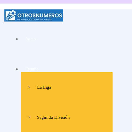
La mejor web de
Pronósticos de fútbol
Inicio
y consejos de apuestas
de expertos
España
La Liga
Segunda División