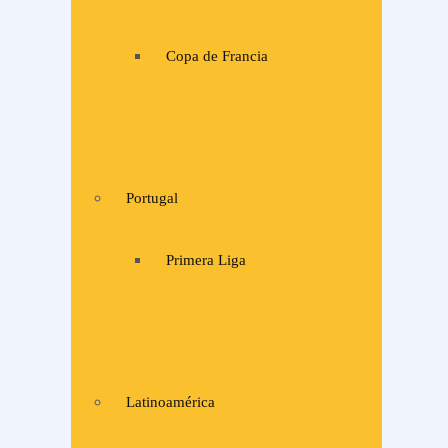
Copa de Francia
Portugal
Primera Liga
Latinoamérica