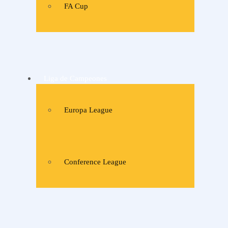
FA Cup
Liga de Campeones
Europa League
Conference League