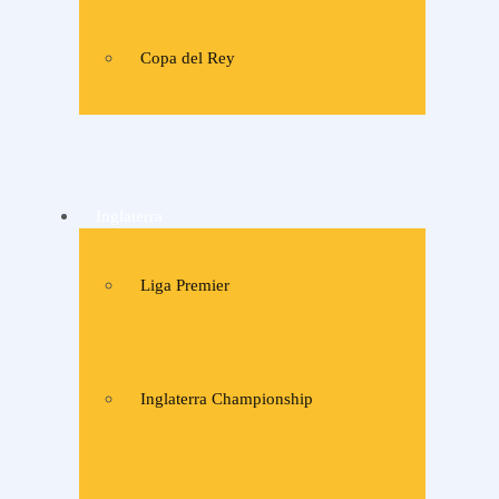
Copa del Rey
Inglaterra
Liga Premier
Inglaterra Championship