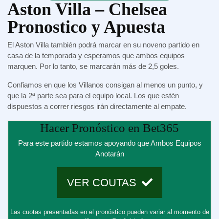
Aston Villa – Chelsea
Pronostico y Apuesta
El Aston Villa también podrá marcar en su noveno partido en
casa de la temporada y esperamos que ambos equipos
marquen. Por lo tanto, se marcarán más de 2,5 goles.
Confiamos en que los Villanos consigan al menos un punto, y
que la 2ª parte sea para el equipo local. Los que estén
dispuestos a correr riesgos irán directamente al empate.
Hacer Pronóstico en Bet365
Para este partido estamos apoyando que Ambos Equipos
Anotarán
VER COUTAS
Las cuotas presentadas en el pronóstico pueden variar al momento de