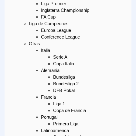
Liga Premier
Inglaterra Championship
FA Cup
Liga de Campeones
Europa League
Conference League
Otras
Italia
Serie A
Copa Italia
Alemania
Bundesliga
Bundesliga 2
DFB Pokal
Francia
Liga 1
Copa de Francia
Portugal
Primera Liga
Latinoamérica