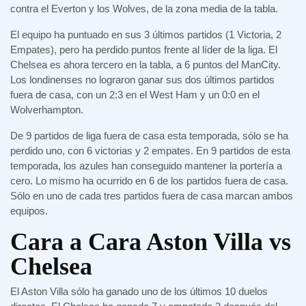
contra el Everton y los Wolves, de la zona media de la tabla.
El equipo ha puntuado en sus 3 últimos partidos (1 Victoria, 2
Empates), pero ha perdido puntos frente al líder de la liga. El
Chelsea es ahora tercero en la tabla, a 6 puntos del ManCity.
Los londinenses no lograron ganar sus dos últimos partidos
fuera de casa, con un 2:3 en el West Ham y un 0:0 en el
Wolverhampton.
De 9 partidos de liga fuera de casa esta temporada, sólo se ha
perdido uno, con 6 victorias y 2 empates. En 9 partidos de esta
temporada, los azules han conseguido mantener la portería a
cero. Lo mismo ha ocurrido en 6 de los partidos fuera de casa.
Sólo en uno de cada tres partidos fuera de casa marcan ambos
equipos.
Cara a Cara Aston Villa vs
Chelsea
El Aston Villa sólo ha ganado uno de los últimos 10 duelos