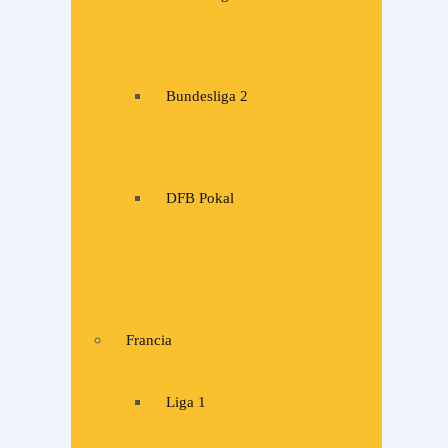
Bundesliga 2
DFB Pokal
Francia
Liga 1