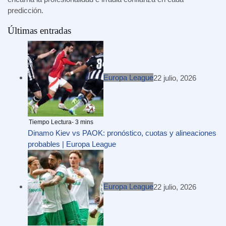
predicción.
Últimas entradas
Europa League
22 julio, 2026
Dinamo Kiev vs PAOK: pronóstico, cuotas y alineaciones
probables | Europa League
Europa League
22 julio, 2026