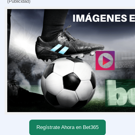
(Publicidad)
Regístrate Ahora en Bet365