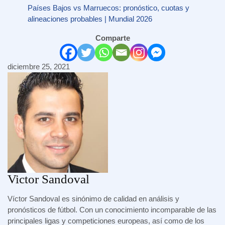
Países Bajos vs Marruecos: pronóstico, cuotas y
alineaciones probables | Mundial 2026
Comparte
diciembre 25, 2021
Victor Sandoval
Víctor Sandoval es sinónimo de calidad en análisis y
pronósticos de fútbol. Con un conocimiento incomparable de las
principales ligas y competiciones europeas, así como de los