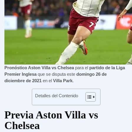
Pronóstico Aston Villa vs Chelsea
para el
partido de la Liga
Premier Inglesa
que se disputa este
domingo 26 de
diciembre de 2021
en el
Villa Park
.
Detalles del Contenido
Previa Aston Villa vs
Chelsea