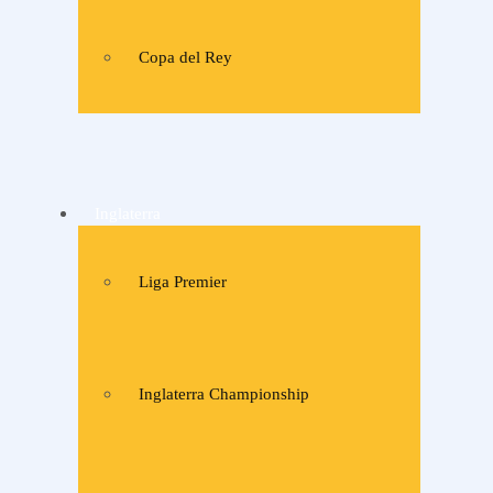
Copa del Rey
Inglaterra
Liga Premier
Inglaterra Championship