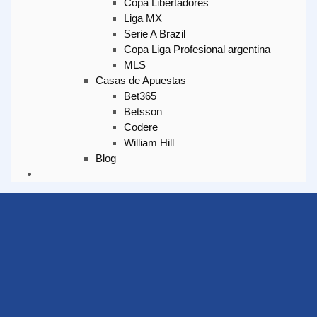
Copa Libertadores
Liga MX
Serie A Brazil
Copa Liga Profesional argentina
MLS
Casas de Apuestas
Bet365
Betsson
Codere
William Hill
Blog