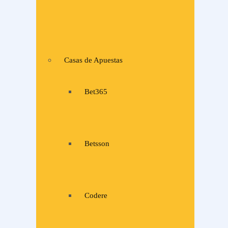
Casas de Apuestas
Bet365
Betsson
Codere