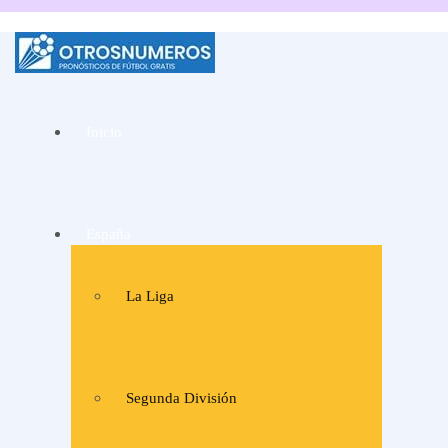
La mejor web de
Pronósticos de fútbol
Inicio
y consejos de apuestas
de expertos
España
La Liga
Segunda División