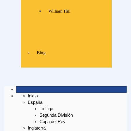
William Hill
Blog
Inicio
España
La Liga
Segunda División
Copa del Rey
Inglaterra