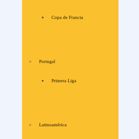
Copa de Francia
Portugal
Primera Liga
Latinoamérica