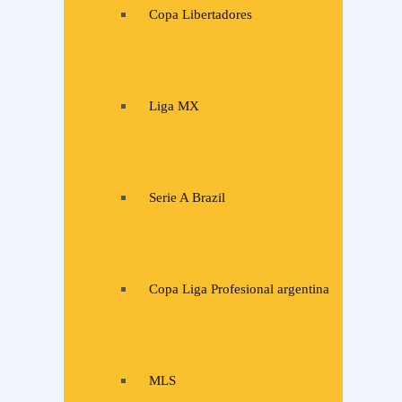
Copa Libertadores
Liga MX
Serie A Brazil
Copa Liga Profesional argentina
MLS