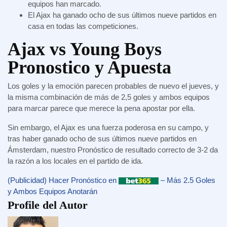
equipos han marcado.
El Ajax ha ganado ocho de sus últimos nueve partidos en
casa en todas las competiciones.
Ajax vs Young Boys
Pronostico y Apuesta
Los goles y la emoción parecen probables de nuevo el jueves, y
la misma combinación de más de 2,5 goles y ambos equipos
para marcar parece que merece la pena apostar por ella.
Sin embargo, el Ajax es una fuerza poderosa en su campo, y
tras haber ganado ocho de sus últimos nueve partidos en
Ámsterdam, nuestro Pronóstico de resultado correcto de 3-2 da
la razón a los locales en el partido de ida.
(Publicidad) Hacer Pronóstico en
– Más 2.5 Goles
y Ambos Equipos Anotarán
Profile del Autor