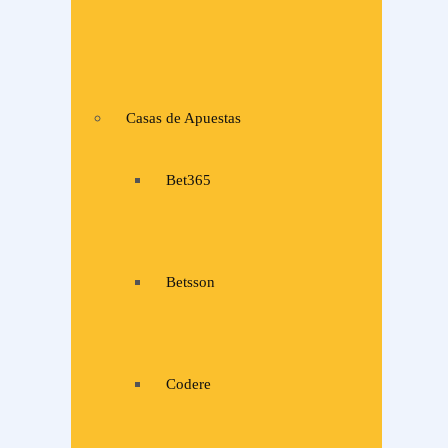
Casas de Apuestas
Bet365
Betsson
Codere