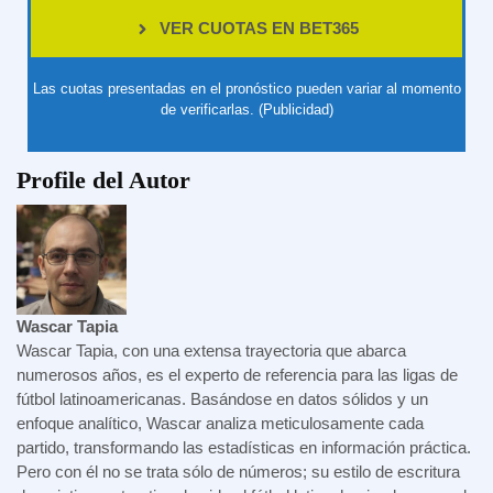
VER CUOTAS EN BET365
Las cuotas presentadas en el pronóstico pueden variar al momento
de verificarlas. (Publicidad)
Profile del Autor
Wascar Tapia
Wascar Tapia, con una extensa trayectoria que abarca
numerosos años, es el experto de referencia para las ligas de
fútbol latinoamericanas. Basándose en datos sólidos y un
enfoque analítico, Wascar analiza meticulosamente cada
partido, transformando las estadísticas en información práctica.
Pero con él no se trata sólo de números; su estilo de escritura