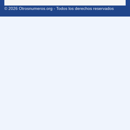
© 2026 Otrosnumeros.org - Todos los derechos reservados