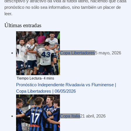
descriptivo y atractivo da vida al fútbol latino, haciendo que cada
pronóstico no sólo sea informativo, sino también un placer de
leer.
Últimas entradas
Copa Libertadores
5 mayo, 2026
Pronóstico Independiente Rivadavia vs Fluminense |
Copa Libertadores | 06/05/2026
Copa Italia
21 abril, 2026