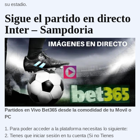
su estadio.
Sigue el partido en directo
Inter – Sampdoria
Partidos en Vivo Bet365 desde la comodidad de tu Movil o
PC
1. Para poder acceder a la plataforma necesitas lo siguiente:
2. Tienes que iniciar sesión en tu cuenta (Si no Tienes