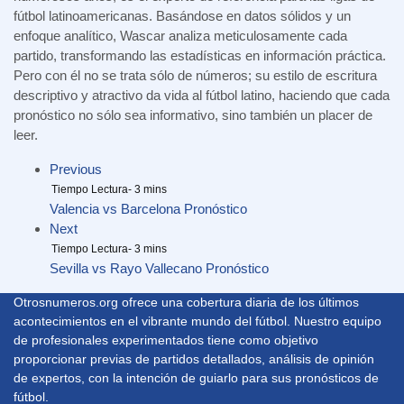
fútbol latinoamericanas. Basándose en datos sólidos y un
enfoque analítico, Wascar analiza meticulosamente cada
partido, transformando las estadísticas en información práctica.
Pero con él no se trata sólo de números; su estilo de escritura
descriptivo y atractivo da vida al fútbol latino, haciendo que cada
pronóstico no sólo sea informativo, sino también un placer de
leer.
Previous
Valencia vs Barcelona Pronóstico
Next
Sevilla vs Rayo Vallecano Pronóstico
Otrosnumeros.org ofrece una cobertura diaria de los últimos
acontecimientos en el vibrante mundo del fútbol. Nuestro equipo
de profesionales experimentados tiene como objetivo
proporcionar previas de partidos detallados, análisis de opinión
de expertos, con la intención de guiarlo para sus pronósticos de
fútbol.