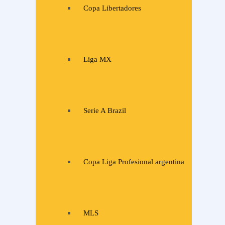
Copa Libertadores
Liga MX
Serie A Brazil
Copa Liga Profesional argentina
MLS