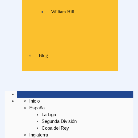
William Hill
Blog
Inicio
España
La Liga
Segunda División
Copa del Rey
Inglaterra