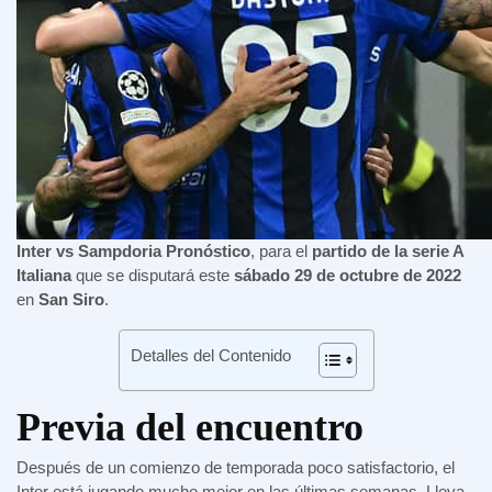
Inter vs Sampdoria Pronóstico
, para el
partido de la serie A
Italiana
que se disputará este
sábado 29 de octubre de 2022
en
San Siro
.
Detalles del Contenido
Previa del encuentro
Después de un comienzo de temporada poco satisfactorio, el
Inter está jugando mucho mejor en las últimas semanas. Lleva