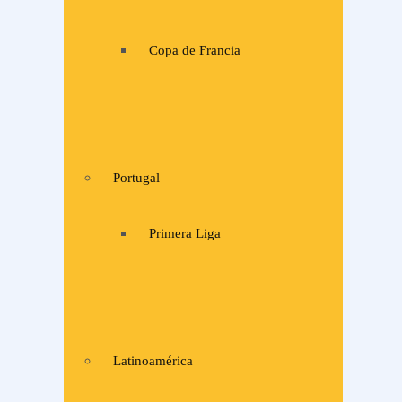
Copa de Francia
Portugal
Primera Liga
Latinoamérica