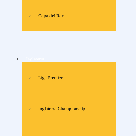
Copa del Rey
Inglaterra
Liga Premier
Inglaterra Championship