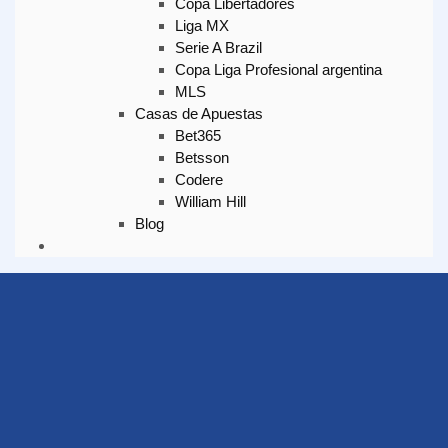
Copa Libertadores
Liga MX
Serie A Brazil
Copa Liga Profesional argentina
MLS
Casas de Apuestas
Bet365
Betsson
Codere
William Hill
Blog