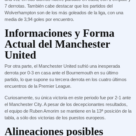
7 derrotas. También cabe destacar que los partidos del
Wolverhampton son de los más goleados de la liga, con una
media de 3,94 goles por encuentro.
Informaciones y Forma
Actual del Manchester
United
Por otra parte, el Manchester United sufrió una inesperada
derrota por 0-3 en casa ante el Bournemouth en su último
partido, lo que supone su tercera derrota en los cuatro últimos
encuentros de la Premier League.
Curiosamente, su única victoria en este periodo fue por 2-1 ante
el Manchester City. A pesar de los decepcionantes resultados,
el equipo de Ruben Amorim se mantiene en la 13ª posición de la
tabla, a sólo dos victorias de los puestos europeos.
Alineaciones posibles