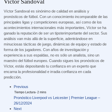
Victor Sandoval
Víctor Sandoval es sinónimo de calidad en análisis y
pronósticos de fútbol. Con un conocimiento incomparable de las
principales ligas y competiciones europeas, así como de los
acontecimientos internacionales más importantes, Víctor se ha
ganado la reputación de ser un tipsterimportante del sector. Sus
análisis van más allá de la superficie, adentrándose en
minuciosas tácticas de juego, dinámicas de equipo y estado de
forma de los jugadores. Con años de investigación y
experiencia a sus espaldas, no es sólo un analista, sino un
maestro del fútbol europeo. Cuando sigues los pronósticos de
Víctor, estás depositando tu confianza en un experto que
encarna la profesionalidad e irradia confianza en cada
predicción.
Previous
Pronóstico Liverpool vs Leicester | Premier League –
26/12/2024
Next