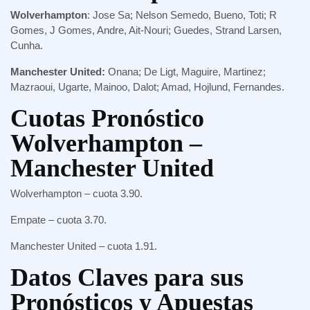
Wolverhampton
: Jose Sa; Nelson Semedo, Bueno, Toti; R
Gomes, J Gomes, Andre, Ait-Nouri; Guedes, Strand Larsen,
Cunha.
Manchester United:
Onana; De Ligt, Maguire, Martinez;
Mazraoui, Ugarte, Mainoo, Dalot; Amad, Hojlund, Fernandes.
Cuotas Pronóstico
Wolverhampton –
Manchester United
Wolverhampton – cuota 3.90.
Empate – cuota 3.70.
Manchester United – cuota 1.91.
Datos Claves para sus
Pronósticos y Apuestas