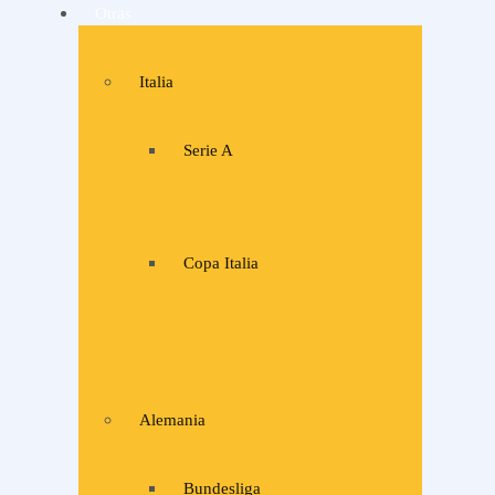
Otras
Italia
Serie A
Copa Italia
Alemania
Bundesliga