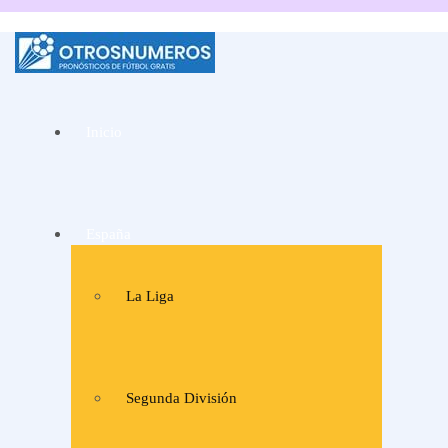
La mejor web de
Pronósticos de fútbol
Inicio
y consejos de apuestas
de expertos
España
La Liga
Segunda División