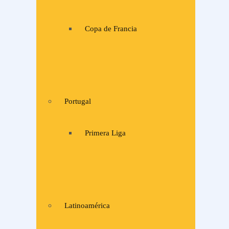
Copa de Francia
Portugal
Primera Liga
Latinoamérica