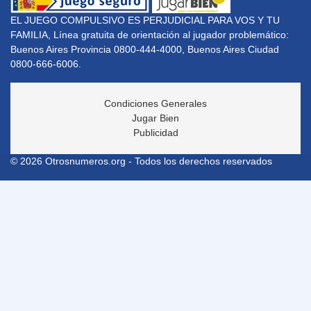
EL JUEGO COMPULSIVO ES PERJUDICIAL PARA VOS Y TU
FAMILIA, Línea gratuita de orientación al jugador problemático:
Buenos Aires Provincia 0800-444-4000, Buenos Aires Ciudad
0800-666-6006.
Condiciones Generales
Jugar Bien
Publicidad
© 2026 Otrosnumeros.org - Todos los derechos reservados