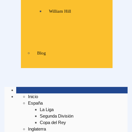
William Hill
Blog
Inicio
España
La Liga
Segunda División
Copa del Rey
Inglaterra