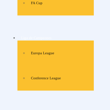
FA Cup
Liga de Campeones
Europa League
Conference League