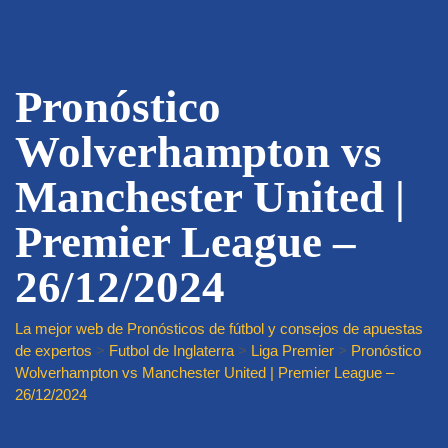
Pronóstico
Wolverhampton vs
Manchester United |
Premier League –
26/12/2024
La mejor web de Pronósticos de fútbol y consejos de apuestas
de expertos
>
Futbol de Inglaterra
>
Liga Premier
>
Pronóstico
Wolverhampton vs Manchester United | Premier League –
26/12/2024