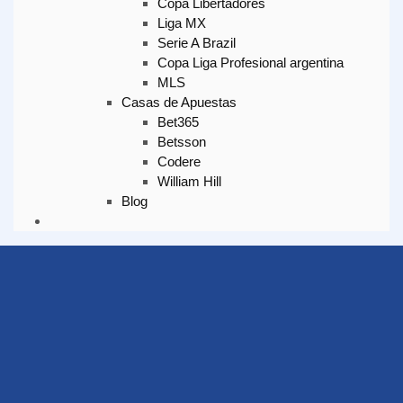
Copa Libertadores
Liga MX
Serie A Brazil
Copa Liga Profesional argentina
MLS
Casas de Apuestas
Bet365
Betsson
Codere
William Hill
Blog