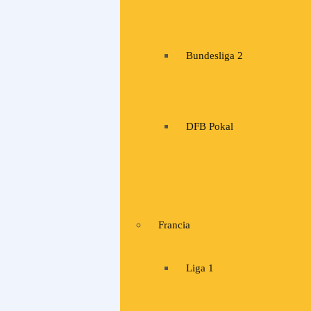
Bundesliga 2
DFB Pokal
Francia
Liga 1