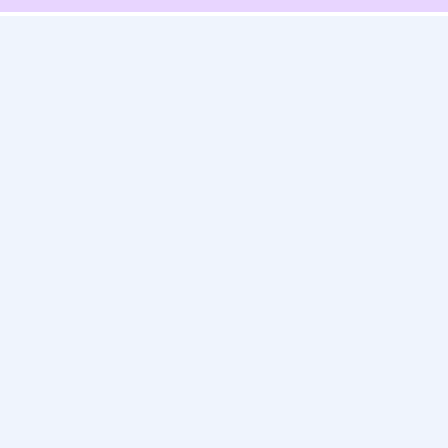
 consejos de apuestas