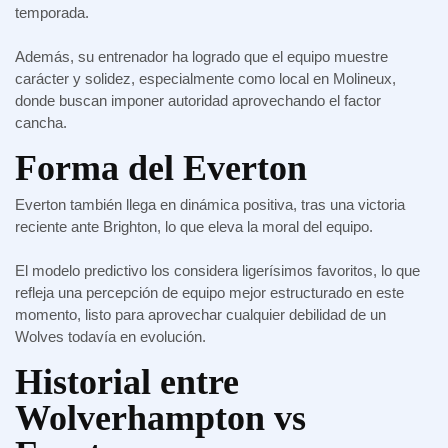
temporada.
Además, su entrenador ha logrado que el equipo muestre
carácter y solidez, especialmente como local en Molineux,
donde buscan imponer autoridad aprovechando el factor
cancha.
Forma del Everton
Everton también llega en dinámica positiva, tras una victoria
reciente ante Brighton, lo que eleva la moral del equipo.
El modelo predictivo los considera ligerísimos favoritos, lo que
refleja una percepción de equipo mejor estructurado en este
momento, listo para aprovechar cualquier debilidad de un
Wolves todavía en evolución.
Historial entre
Wolverhampton vs