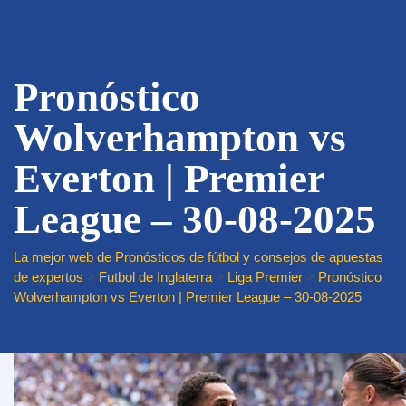
Pronóstico
Wolverhampton vs
Everton | Premier
League – 30-08-2025
La mejor web de Pronósticos de fútbol y consejos de apuestas
de expertos
>
Futbol de Inglaterra
>
Liga Premier
>
Pronóstico
Wolverhampton vs Everton | Premier League – 30-08-2025