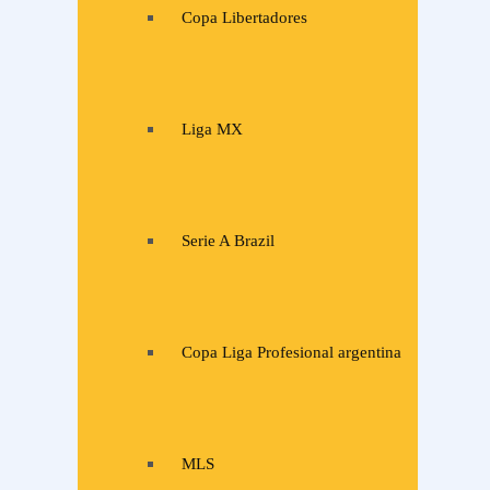
Copa Libertadores
Liga MX
Serie A Brazil
Copa Liga Profesional argentina
MLS