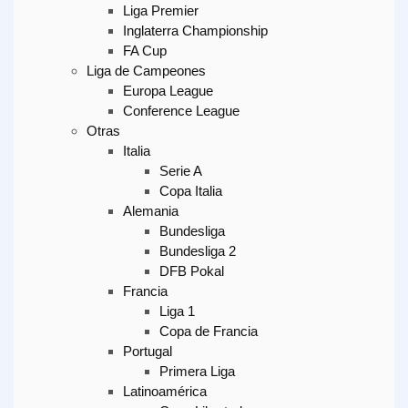
Liga Premier
Inglaterra Championship
FA Cup
Liga de Campeones
Europa League
Conference League
Otras
Italia
Serie A
Copa Italia
Alemania
Bundesliga
Bundesliga 2
DFB Pokal
Francia
Liga 1
Copa de Francia
Portugal
Primera Liga
Latinoamérica