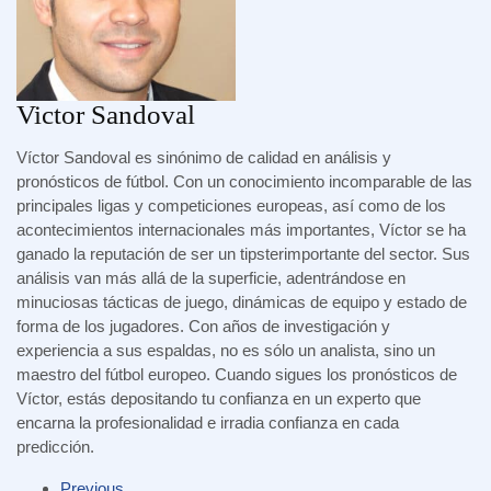
Victor Sandoval
Víctor Sandoval es sinónimo de calidad en análisis y
pronósticos de fútbol. Con un conocimiento incomparable de las
principales ligas y competiciones europeas, así como de los
acontecimientos internacionales más importantes, Víctor se ha
ganado la reputación de ser un tipsterimportante del sector. Sus
análisis van más allá de la superficie, adentrándose en
minuciosas tácticas de juego, dinámicas de equipo y estado de
forma de los jugadores. Con años de investigación y
experiencia a sus espaldas, no es sólo un analista, sino un
maestro del fútbol europeo. Cuando sigues los pronósticos de
Víctor, estás depositando tu confianza en un experto que
encarna la profesionalidad e irradia confianza en cada
predicción.
Previous