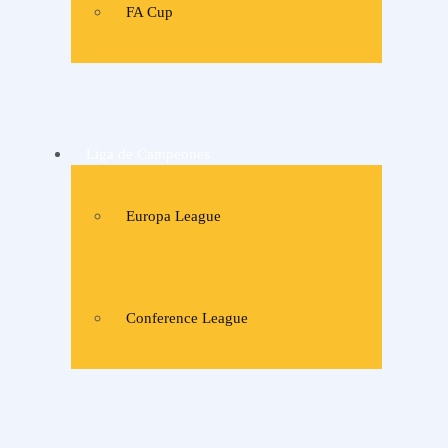
FA Cup
Liga de Campeones
Europa League
Conference League